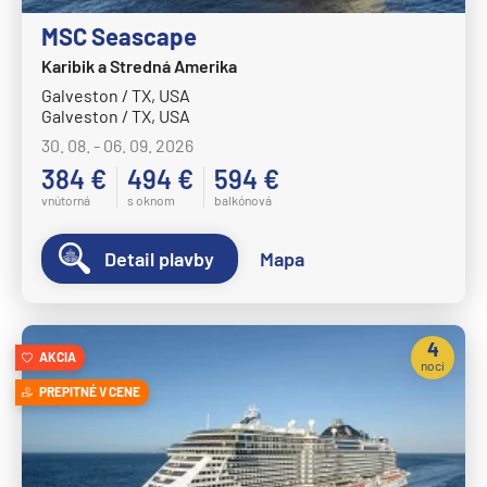
Celestyal Journey
MSC Seascape
Celestyal Olympia
Karibik a Stredná Amerika
Costa Cruises
Galveston / TX, USA
Costa Deliziosa
Galveston / TX, USA
30. 08. - 06. 09. 2026
Costa Diadema
384 €
494 €
594 €
Costa Fascinosa
vnútorná
s oknom
balkónová
Costa Favolosa
Detail plavby
Mapa
Costa Fortuna
Costa Pacifica
Costa Serena
4
AKCIA
noci
Costa Smeralda
PREPITNÉ V CENE
Costa Toscana
Crystal Cruises
Crystal Serenity