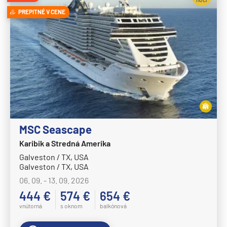
Disney Wish
PREPITNÉ V CENE
Disney Wonder
Explora Journeys
Explora I
Explora II
Explora III
Explora IV
MSC Seascape
Explora V
Karibik a Stredná Amerika
Explora VI
Galveston / TX, USA
Galveston / TX, USA
Hapag-Lloyd Cruises
06. 09. - 13. 09. 2026
HANSEATIC inspiration
444 €
574 €
654 €
HANSEATIC nature
vnútorná
s oknom
balkónová
HANSEATIC spirit