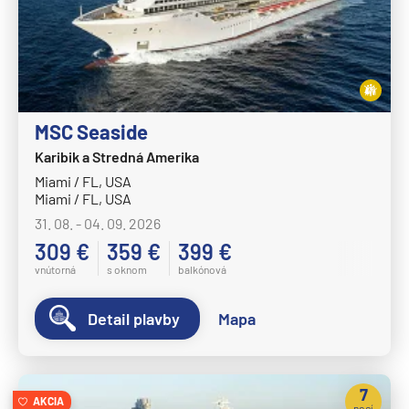
Crystal Symphony
Cunard Line
Queen Anne
Queen Elizabeth
MSC Seaside
Queen Mary 2
Karibik a Stredná Amerika
Miami / FL, USA
Queen Victoria
Miami / FL, USA
Disney Cruise Line
31. 08. - 04. 09. 2026
Disney Adventure
309 €
359 €
399 €
vnútorná
s oknom
balkónová
Disney Destiny
Disney Dream
Detail plavby
Mapa
Disney Fantasy
Disney Magic
7
Disney Treasure
AKCIA
nocí