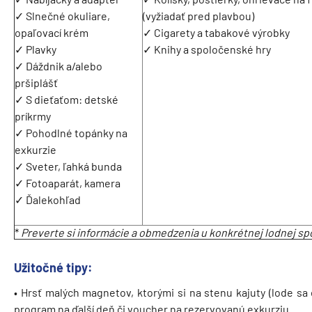
✓ Slnečné okuliare,
(vyžiadať pred plavbou)
opaľovací krém
✓ Cigarety a tabakové výrobky
✓ Plavky
✓ Knihy a spoločenské hry
✓ Dáždnik a/alebo
pršiplášť
✓ S dieťaťom: detské
príkrmy
✓ Pohodlné topánky na
exkurzie
✓ Sveter, ľahká bunda
✓ Fotoaparát, kamera
✓ Ďalekohľad
*
Preverte si informácie a obmedzenia u konkrétnej lodnej sp
Užitočné tipy:
• Hrsť malých magnetov, ktorými si na stenu kajuty (lode sa 
program na ďalší deň či voucher na rezervovanú exkurziu