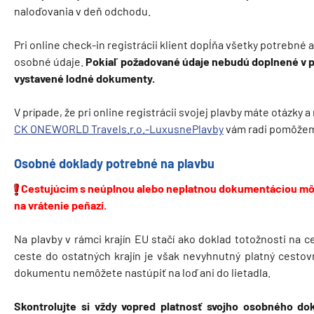
naloďovania v deň odchodu.
Pri online check-in registrácii klient dopĺňa všetky potrebn
osobné údaje.
Pokiaľ požadované údaje nebudú doplnené v 
vystavené lodné dokumenty.
V prípade, že pri online registrácii svojej plavby máte otázky a
CK ONEWORLD Travels.r.o.-LuxusnePlavby
vám radi pomôže
Osobné doklady potrebné na plavbu
Cestujúcim s neúplnou alebo neplatnou dokumentáciou mô
na vrátenie peňazí.
Na plavby v rámci krajín EU stačí ako doklad totožnosti na c
ceste do ostatných krajín je však nevyhnutný platný cesto
dokumentu nemôžete nastúpiť na loď ani do lietadla.
Skontrolujte si vždy vopred platnosť svojho osobného do