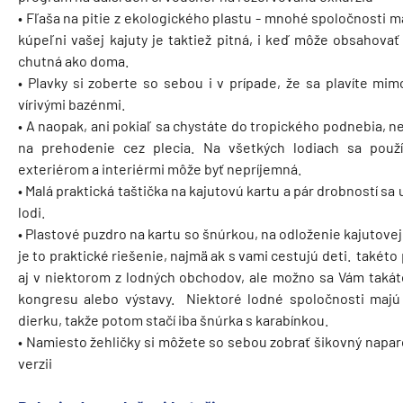
• Fľaša na pitie z ekologického plastu - mnohé spoločnosti ma
kúpeľni vašej kajuty je taktiež pitná, i keď môže obsahovať
chutná ako doma.
• Plavky si zoberte so sebou i v prípade, že sa plavíte mim
vírivými bazénmi.
• A naopak, ani pokiaľ sa chystáte do tropického podnebia, n
na prehodenie cez plecia. Na všetkých lodiach sa použí
exteriérom a interiérmi môže byť nepríjemná.
• Malá praktická taštička na kajutovú kartu a pár drobností sa
lodi.
• Plastové puzdro na kartu so šnúrkou, na odloženie kajutovej
je to praktické riešenie, najmä ak s vami cestujú deti. takét
aj v niektorom z lodných obchodov, ale možno sa Vám takát
kongresu alebo výstavy. Niektoré lodné spoločnosti majú
dierku, takže potom stačí iba šnúrka s karabínkou.
• Namiesto žehličky si môžete so sebou zobrať šikovný napar
verzii