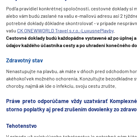
Podľa pravidiel konkrétnej spoločnosti, cestovné doklady si 
alebo vám budú zaslané na vašu e-mailovú adresu asi 2 týždn
potrebné doklady dôkladne skontrolovať - v prípade nesprávn
vašu
CK ONEWWORLD Travel s.r.o.-LuxusnePlavby
.
Cestovné doklady budú každopádne vystavené až po úplnej a 
údajov každého účastníka cesty a po uhradení konečného do
Zdravotný stav
Nenastupujte na plavbu, ak máte v dňoch pred odchodom horúč
akéhokoľvek možného ochorenia. Konzultujte bezodkladne svo
choroby, najmä ak ide o infekciu, svoju cestu zrušte.
Práve preto odporúčame vždy uzatvárať Komplexné 
storno poplatky aj pred zrušením dovolenky zo zdrav
Tehotenstvo
V prípade už existujúceho tehotenstva je potrebné nám tút