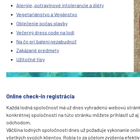
Alergie, potravinové intolerancie a diéty
Vegetariánstvo a Vegánstvo
Oblečenie počas plavby
Večerný dress code na lodi
Na čo pri balení nezabudnúť
Zakázané predmety
Užitočné tipy
Online check-in registrácia
Každá lodná spoločnosť má už dnes vyhradenú webovú stránku 
konkrétnej spoločnosti na túto stránku môžete prihlásiť už 
odchodom.
Väčšina lodných spoločností dnes už požaduje vykonanie onli
všetkých svojich klientov. Robia to za účelom zvýšenia efektí