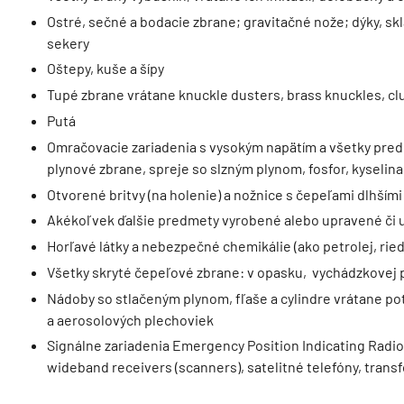
Ostré, sečné a bodacie zbrane; gravitačné nože; dýky, sk
sekery
Oštepy, kuše a šípy
Tupé zbrane vrátane knuckle dusters, brass knuckles, clu
Putá
Omračovacie zariadenia s vysokým napätím a všetky predm
plynové zbrane, spreje so slzným plynom, fosfor, kyselina
Otvorené britvy (na holenie) a nožnice s čepeľami dlhším
Akékoľvek ďalšie predmety vyrobené alebo upravené či u
Horľavé látky a nebezpečné chemikálie (ako petrolej, riedi
Všetky skryté čepeľové zbrane: v opasku, vychádzkovej p
Nádoby so stlačeným plynom, fľaše a cylindre vrátane p
a aerosolových plechoviek
Signálne zariadenia Emergency Position Indicating Radio 
wideband receivers (scanners), satelitné telefóny, transf