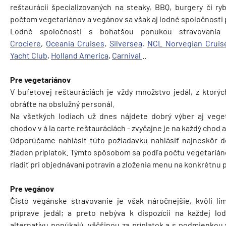
reštaurácií špecializovaných na steaky, BBQ, burgery či r
počtom vegetariánov a vegánov sa však aj lodné spoločnosti 
Lodné spoločnosti s bohatšou ponukou stravovania
Crociere
,
Oceania Cruises
,
Silversea
,
NCL Norvegian Cruis
Yacht Club
,
Holland America
,
Carnival
..
Pre vegetariánov
V bufetovej reštauráciách je vždy množstvo jedál, z ktorýc
obráťte na obslužný personál.
Na všetkých lodiach už dnes nájdete dobrý výber aj veget
chodov v á la carte reštauráciách - zvyčajne je na každý chod
Odporúčame nahlásiť túto požiadavku nahlásiť najneskôr d
žiaden príplatok. Týmto spôsobom sa podľa počtu vegetariáno
riadiť pri objednávaní potravín a zloženia menu na konkrétnu 
Pre vegánov
Čisto vegánske stravovanie je však náročnejšie, kvôli li
príprave jedál; a preto nebýva k dispozícii na každej lo
alternatívu ponúkajú, väčšinou za príplatok a s podmienko