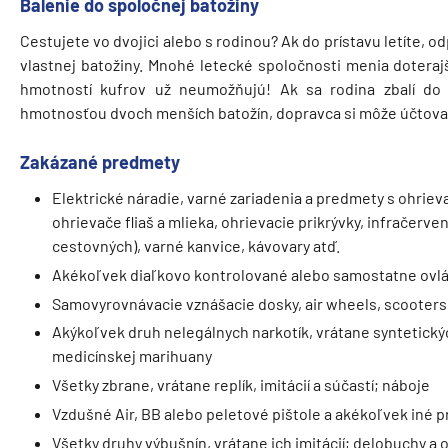
Balenie do spoločnej batožiny
Cestujete vo dvojici alebo s rodinou? Ak do prístavu letíte, o
vlastnej batožiny. Mnohé letecké spoločnosti menia doterajš
hmotností kufrov už neumožňujú! Ak sa rodina zbalí do
hmotnosťou dvoch menších batožín, dopravca si môže účtova
Zakázané predmety
Elektrické náradie, varné zariadenia a predmety s ohrieva
ohrievače fliaš a mlieka, ohrievacie prikrývky, infračerv
cestovných), varné kanvice, kávovary atď.
Akékoľvek diaľkovo kontrolované alebo samostatne ovlád
Samovyrovnávacie vznášacie dosky, air wheels, scooter
Akýkoľvek druh nelegálnych narkotík, vrátane syntetický
medicínskej marihuany
Všetky zbrane, vrátane replík, imitácií a súčastí; náboje
Vzdušné Air, BB alebo peletové pištole a akékoľvek iné p
Všetky druhy výbušnín, vrátane ich imitácií; delobuchy a 