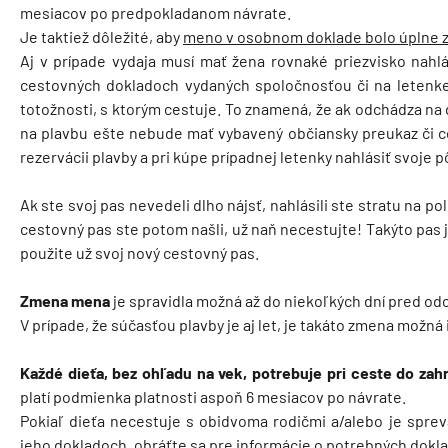
mesiacov po predpokladanom návrate.
Je taktiež dôležité, aby
meno v osobnom doklade bolo úplne 
Aj v prípade vydaja musí mať žena rovnaké priezvisko nahlás
cestovných dokladoch vydaných spoločnosťou či na leten
totožnosti, s ktorým cestuje. To znamená, že ak odchádza na
na plavbu ešte nebude mať vybavený občiansky preukaz či ce
rezervácii plavby a pri kúpe prípadnej letenky nahlásiť svoje 
Ak ste svoj pas nevedeli dlho nájsť, nahlásili ste stratu na po
cestovný pas ste potom našli, už naň necestujte! Takýto pas 
použite už svoj nový cestovný pas.
Zmena mena
je spravidla možná až do niekoľkých dní pred odc
V prípade, že súčasťou plavby je aj let, je takáto zmena možná 
Každé dieťa, bez ohľadu na vek, potrebuje pri ceste do zah
platí podmienka platnosti aspoň 6 mesiacov po návrate.
Pokiaľ dieťa necestuje s obidvoma rodičmi a/alebo je spre
jeho dokladoch, obráťte sa pre informácie o potrebných dokla