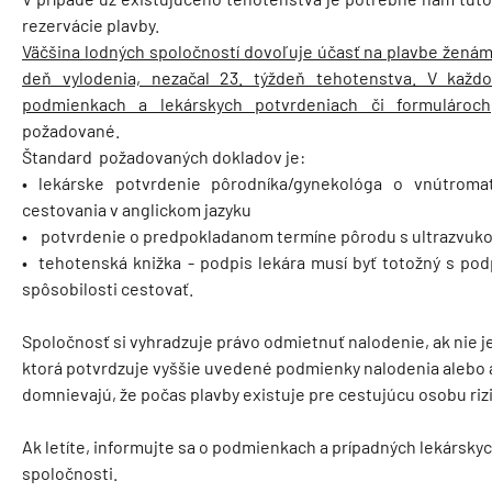
rezervácie plavby.
Väčšina lodných spoločností dovoľuje účasť na plavbe ženám v
deň vylodenia, nezačal 23. týždeň tehotenstva. V každ
podmienkach a lekárskych potvrdeniach či formulároch
požadované.
Štandard požadovaných dokladov je:
• lekárske potvrdenie pôrodníka/gynekológa o vnútroma
cestovania v anglickom jazyku
• potvrdenie o predpokladanom termíne pôrodu s ultrazvu
• tehotenská knižka - podpis lekára musí byť totožný s pod
spôsobilosti cestovať.
Spoločnosť si vyhradzuje právo odmietnuť nalodenie, ak nie
ktorá potvrdzuje vyššie uvedené podmienky nalodenia alebo a
domnievajú, že počas plavby existuje pre cestujúcu osobu riz
Ak letíte, informujte sa o podmienkach a prípadných lekárskyc
spoločnosti.