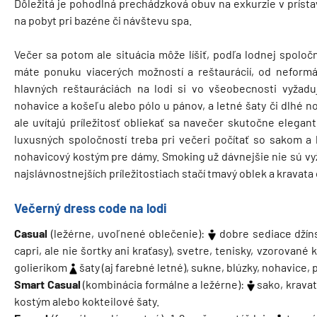
Dôležitá je pohodlná prechádzková obuv na exkurzie v prís
na pobyt pri bazéne či návštevu spa.
Večer sa potom ale situácia môže líšiť, podľa lodnej spoločn
máte ponuku viacerých možností a reštaurácií, od neformá
hlavných reštauráciách na lodi si vo všeobecnosti vyžadu
nohavice a košeľu alebo pólo u pánov, a letné šaty či dlhé n
ale uvítajú príležitosť obliekať sa navečer skutočne elegan
luxusných spoločností treba pri večeri počítať so sakom a 
nohavicový kostým pre dámy. Smoking už dávnejšie nie sú vyž
najslávnostnejších príležitostiach stačí tmavý oblek a kravata 
Večerný dress code na lodi
Casual
(ležérne, uvoľnené oblečenie):
dobre sediace džíns
capri, ale nie šortky ani kraťasy), svetre, tenisky, vzorované 
golierikom
šaty (aj farebné letné), sukne, blúzky, nohavice,
Smart Casual
(kombinácia formálne a ležérne):
sako, kravat
kostým alebo kokteilové šaty.