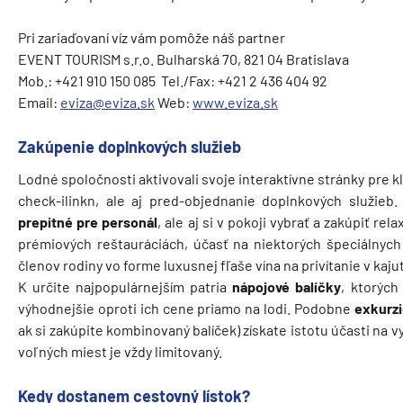
Pri zariaďovaní víz vám pomôže náš partner
EVENT TOURISM s.r.o. Bulharská 70, 821 04 Bratislava
Mob.: +421 910 150 085 Tel./Fax: +421 2 436 404 92
Email:
eviza@eviza.sk
Web:
www.eviza.sk
Zakúpenie doplnkových služieb
Lodné spoločnosti aktivovali svoje interaktívne stránky pre 
check-ilinkn, ale aj pred-objednanie doplnkových služieb
prepitné pre personál
, ale aj si v pokoji vybrať a zakúpiť re
prémiových reštauráciách, účasť na niektorých špeciálnych
členov rodiny vo forme luxusnej fľaše vína na privítanie v kajute
K určite najpopulárnejším patria
nápojové balíčky
, ktorých
výhodnejšie oproti ich cene priamo na lodi. Podobne
exkurz
ak si zakúpite kombinovaný balíček) získate istotu účasti na 
voľných miest je vždy limitovaný.
Kedy dostanem cestovný lístok?