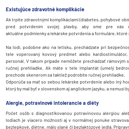
Existujúce zdravotné komplikácie
Ak trpíte zdravotnými komplikáciami (diabetes, pohybové obm
pred potvrdením svojej plavby, aby sme pre vás u v
aktuálne podmienky a lekárske potvrdenia a formuláre, ktor
Na lodi, podobne ako na letisku, prechádzate pri bezpečno
tele voperovaný kovový predmet alebo kardiostimulátor,
personál. V takom prípade nemôžete prechádzať rámovým s
ručnej prehliadke. Ak máte v tele implantát (umelý bedro
prechode skenerom sa taktiež podrobíte ručnej prehliadke.
Odporúča sa mať so sebou lekárske potvrdenie alebo iný hod
ktorý by mal byť v slovenskom aj anglickom jazyku, a nemusí b
Alergie, potravinové intolerancie a diéty
Počet osôb s diagnostikovanou potravinovou alergiou aleb
lodiach je viacero možností aj v normálnej ponuke stravovan
bezlepkové, diétne, málo slané či bezlaktózové jedlá. Príprav