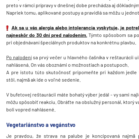
preto v rámci prípravy v dnešnej dobe prechádza aj dôkladným
Napriek tomu, aplikované postupy a pravidlá sa môžu u jednot
Ak sa u vás alergia alebo intolerancia vyskytuje, je potr
najneskôr do 30 dní pred nalodením.
Týmto spôsobom sa podľ
pri objednávaní špeciálnych produktov na konkrétnu plavbu.
Po nalodení
sa prvý večer u hlavného čašníka v reštaurácii ui
nahlásená. On vás oboznámi o možnostiach a postupoch.
A pre istotu túto skutočnosť pripomeňte pri každom jedle 
stôl, najmä ak ide o voľné sedenie.
V bufetovej reštaurácii máte bohatý výber jedál - vy sami naj
môžu spôsobiť reakciu. Obráťte na obslužný personál, ktorý vá
boli vopred nahlásené.
Vegetariánstvo a vegánstvo
​Je pravdou, že strava na palube je koncipovaná najmä 