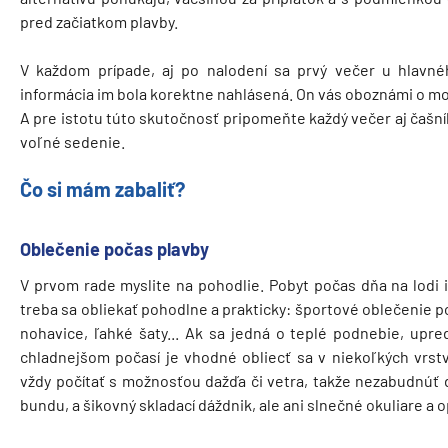
pred začiatkom plavby.
V každom prípade, aj po nalodení sa prvý večer u hlavného
informácia im bola korektne nahlásená. On vás oboznámi o m
A pre istotu túto skutočnosť pripomeňte každý večer aj čašní
voľné sedenie.
Čo si mám zabaliť?
Oblečenie počas plavby
V prvom rade myslite na pohodlie. Pobyt počas dňa na lodi i
treba sa obliekať pohodlne a prakticky: športové oblečenie po
nohavice, ľahké šaty... Ak sa jedná o teplé podnebie, upred
chladnejšom počasí je vhodné obliecť sa v niekoľkých vrstv
vždy počítať s možnosťou dažďa či vetra, takže nezabudnúť
bundu, a šikovný skladací dáždnik, ale ani slnečné okuliare a 