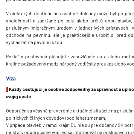
V niektorých destináciách osobné doklady môžu byť po prí
spoločnosti a zadržané po celú alebo určitú dobu plavby.
príslušným imigračným úradom v jednotlivých prístavoch. Vä
odchode na pevninu, ale je praktickejšie urobiť si pred 
vychádzať na pevninu s tou.
Pokiaľ v prístavoch plánujete zapožičanie auta alebo motork
krajine požadovaný medzinárodný vodičský preukaz alebo vod
Víza
Každý cestujúci je osobne zodpovedný za správnosť a úpln
svojej ceste
.
Odporúča sa včasné preverenie aktuálnej situácie na prísluš
politických či iných dôvodov) podliehať zmenám.
V prípade plavieb v rámci krajín EU nie sú pre občanov SK pot
neistoty odporúčame vopred sa informovať na príslušných úr