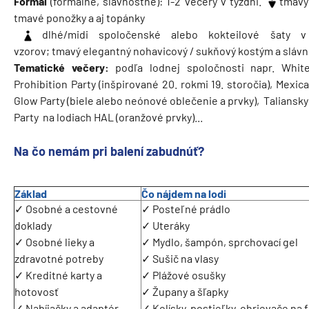
Formal
(formálne, slávnostné): 1-2 večery v týždni.
tmavý 
tmavé ponožky a aj topánky
dlhé/midi spoločenské alebo kokteilové šaty v
vzorov; tmavý elegantný nohavicový / sukňový kostým a slávn
Tematické večery:
podľa lodnej spoločnosti napr. White 
Prohibition Party (inšpirované 20. rokmi 19. storočia), Mexica
Glow Party (biele alebo neónové oblečenie a prvky), Taliansky
Party na lodiach HAL (oranžové prvky)...
Na čo nemám pri balení zabudnúť?
Základ
Čo nájdem na lodi
✓ Osobné a cestovné
✓ Posteľné prádlo
doklady
✓ Uteráky
✓ Osobné lieky a
✓ Mydlo, šampón, sprchovací gel
zdravotné potreby
✓ Sušič na vlasy
✓ Kreditné karty a
✓ Plážové osušky
hotovosť
✓ Župany a šľapky
✓ Nabíjačky a adaptér
✓ Kolísky, postieľky, ohrievače na 