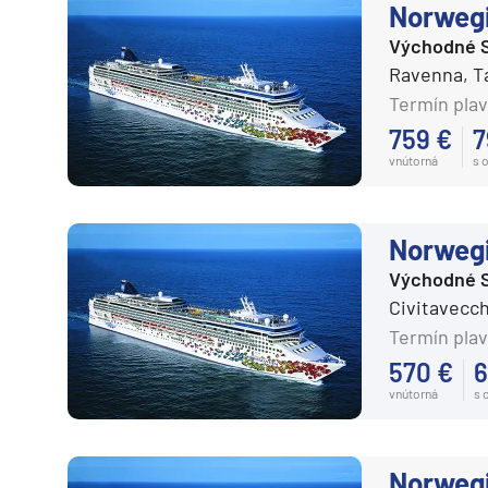
Norweg
Expedičné plavby
Východné 
Antarktída
Ravenna, T
Arktída
Termín plav
759 €
7
Expedičné plavby
vnútorná
s 
Galapágy
Potvrdiť
Norweg
Východné 
Civitavecch
Termín plav
570 €
6
vnútorná
s 
Norweg