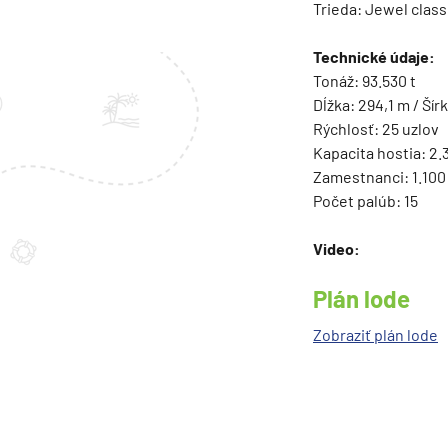
Trieda: Jewel class
Island
Nórske fjordy
Technické údaje:
Nórske fjordy a Pobalt
Tonáž: 93.530 t
Dĺžka: 294,1 m / Šír
Pobaltie
Rýchlosť: 25 uzlov
Severná Európa
Kapacita hostia: 2
Zamestnanci: 1.100
Severozápadná Európa
Počet palúb: 15
Britské ostrovy a Írsko
Video:
Pobrežie Európy
Severozápadná Európ
Plán lode
Kanárske ostrovy, Madei
Zobraziť plán lode
Azorské ostrovy
Kanárske ostrovy
Kanárske ostrovy a Ma