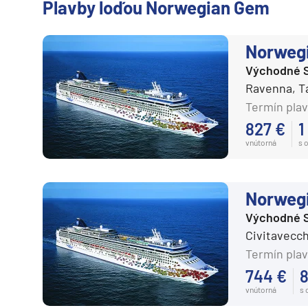
Plavby loďou Norwegian Gem
Karibik a Stredná Ameri
Bahamy
Norweg
Bermudy
Východné 
Južný Karibik
Ravenna, T
Kalifornia a Mexiko
Termín plav
Karibik a Stredná Ame
827 €
1
Východný Karibik
vnútorná
s 
Západný Karibik
Severná Amerika
Norweg
Aljaška
Východné 
Civitavecch
Kanada a Nové Anglick
Termín plav
Západné pobrežie USA
744 €
8
Južná Amerika
vnútorná
s