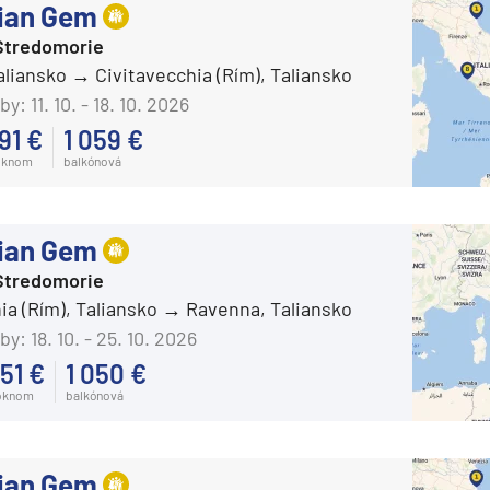
ian Gem
Stredomorie
aliansko
Civitavecchia (Rím), Taliansko
by:
11. 10. - 18. 10. 2026
91 €
1 059 €
oknom
balkónová
ian Gem
Stredomorie
ia (Rím), Taliansko
Ravenna, Taliansko
by:
18. 10. - 25. 10. 2026
51 €
1 050 €
oknom
balkónová
ian Gem