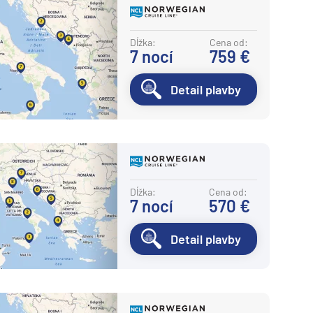
Dĺžka:
Cena od:
7
nocí
759 €
Detail plavby
Dĺžka:
Cena od:
7
nocí
570 €
Detail plavby