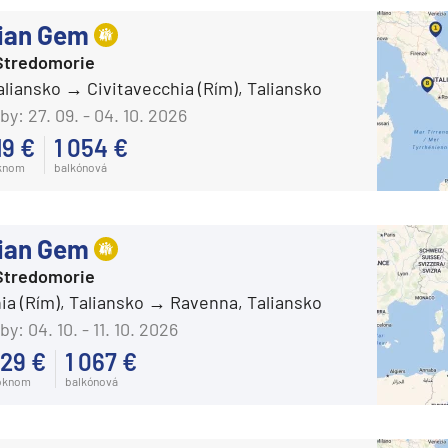
ian Gem
Stredomorie
aliansko
Civitavecchia (Rím), Taliansko
by:
27. 09. - 04. 10. 2026
19 €
1 054 €
knom
balkónová
ian Gem
Stredomorie
ia (Rím), Taliansko
Ravenna, Taliansko
by:
04. 10. - 11. 10. 2026
29 €
1 067 €
oknom
balkónová
segment