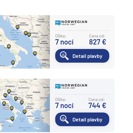
Dĺžka:
Cena od:
7
nocí
827 €
Detail plavby
Dĺžka:
Cena od:
7
nocí
744 €
Detail plavby