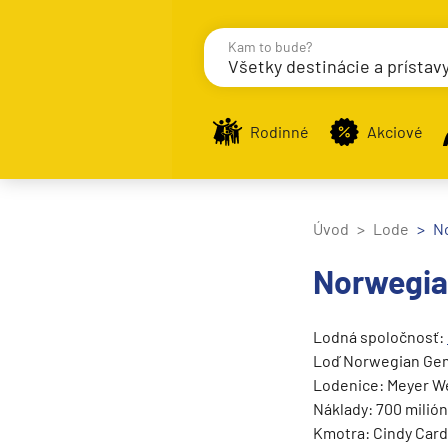
Kam to bude?
Všetky destinácie a prístav
Destinácie
Príst
Rodinné
Akciové
Stredomorie
Úvod
Lode
N
Stredomorie
Norwegi
Stredomorie a Portug
Východné Stredomori
Lodná spoločnosť:
Západné Stredomorie
Loď Norwegian Gem 
Lodenice: Meyer W
Severná Európa
Náklady: 700 milió
Grónsko
Kmotra: Cindy Carde