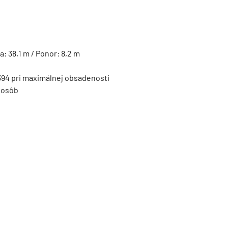
ie
ka: 38,1 m / Ponor: 8,2 m
.394 pri maximálnej obsadenosti
 osôb
a
ra a Maroko
deira