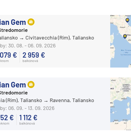
ka
ian Gem
Stredomorie
aliansko
Civitavecchia (Rím), Taliansko
by:
30. 08. - 06. 09. 2026
rika
 079 €
2 959 €
oknom
balkónová
ian Gem
Stredomorie
ia (Rím), Taliansko
Ravenna, Taliansko
o
by:
06. 09. - 13. 09. 2026
52 €
1 112 €
 oknom
balkónová