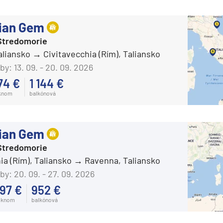
ian Gem
Stredomorie
aliansko
Civitavecchia (Rím), Taliansko
by:
13. 09. - 20. 09. 2026
74 €
1 144 €
knom
balkónová
ian Gem
Stredomorie
ia (Rím), Taliansko
Ravenna, Taliansko
d
by:
20. 09. - 27. 09. 2026
97 €
952 €
oknom
balkónová