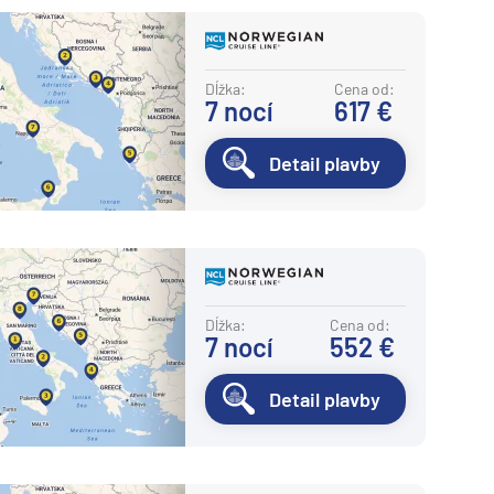
Dĺžka:
Cena od:
7
nocí
617 €
Detail plavby
Dĺžka:
Cena od:
7
nocí
552 €
Detail plavby