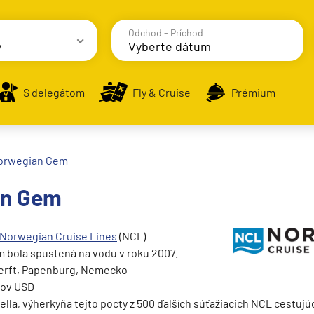
Odchod - Príchod
y
avy
S delegátom
Fly & Cruise
Prémium
orwegian Gem
an Gem
alsko
e
Norwegian
Cruise Lines
(NCL)
bola spustená na vodu v roku 2007.
erft, Papenburg, Nemecko
nov USD
lla, výherkyňa tejto pocty z 500 ďalších súťažiacich NCL cestujú