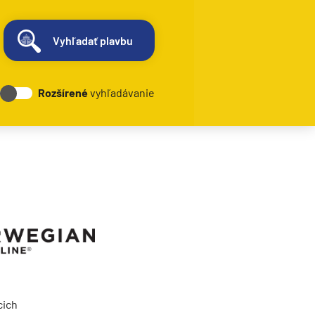
Vyhľadať plavbu
Rozšírené
vyhľadávanie
cich