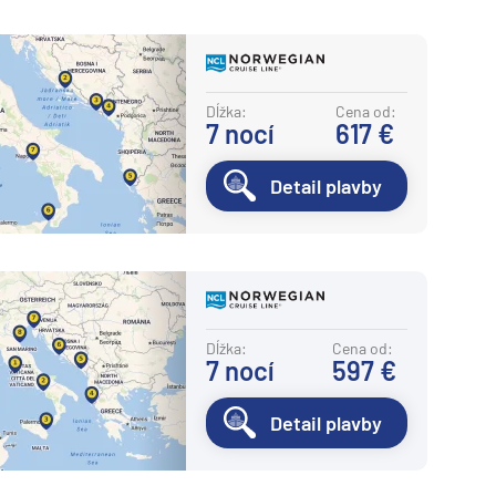
Dĺžka:
Cena od:
7
nocí
617 €
Detail plavby
Dĺžka:
Cena od:
7
nocí
597 €
Detail plavby