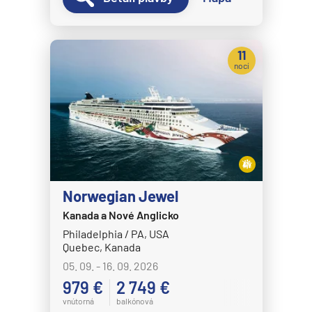
11
nocí
Norwegian Jewel
Kanada a Nové Anglicko
Philadelphia / PA, USA
Quebec, Kanada
05. 09. - 16. 09. 2026
979 €
2 749 €
vnútorná
balkónová