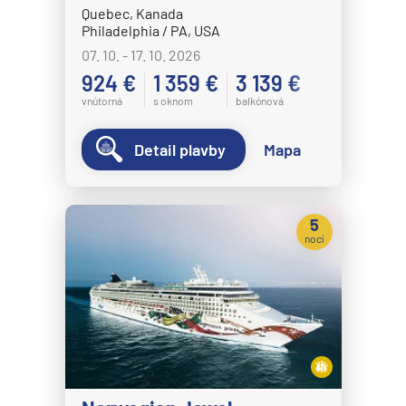
Quebec, Kanada
Philadelphia / PA, USA
07. 10. - 17. 10. 2026
924 €
1 359 €
3 139 €
vnútorná
s oknom
balkónová
Detail plavby
Mapa
5
nocí