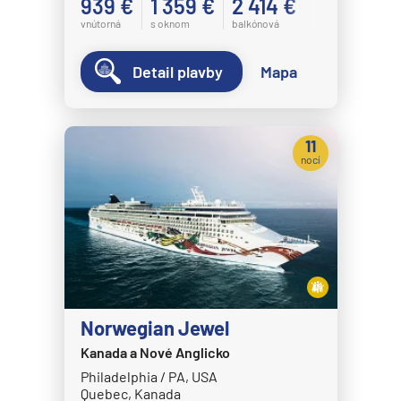
939 €
1 359 €
2 414 €
vnútorná
s oknom
balkónová
Detail plavby
Mapa
11
nocí
Norwegian Jewel
Kanada a Nové Anglicko
Philadelphia / PA, USA
Quebec, Kanada