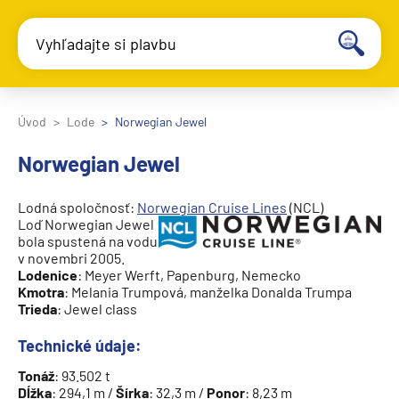
Vyhľadajte si plavbu
Úvod
Lode
Norwegian Jewel
Norwegian Jewel
Lodná spoločnosť:
Norwegian
Cruise Lines
(NCL)
Loď Norwegian Jewel
bola spustená na vodu
v novembri 2005.
Lodenice
: Meyer Werft, Papenburg, Nemecko
Kmotra
: Melania Trumpová, manželka Donalda Trumpa
Trieda
: Jewel class
Technické údaje:
Tonáž
: 93.502 t
Dĺžka
: 294,1 m /
Šírka
: 32,3 m /
Ponor
: 8,23 m