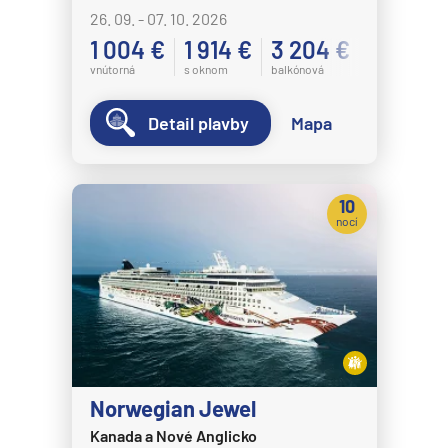
26. 09. - 07. 10. 2026
1 004 €
1 914 €
3 204 €
vnútorná
s oknom
balkónová
Detail plavby
Mapa
10
nocí
Norwegian Jewel
Kanada a Nové Anglicko