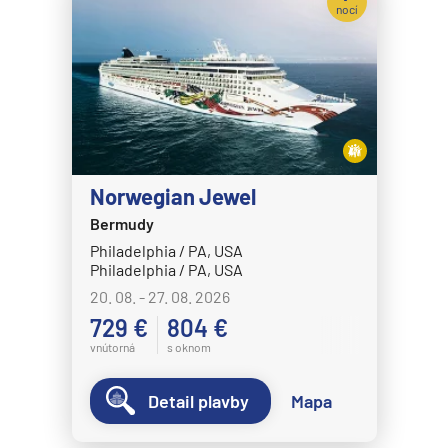
nocí
Norwegian Jewel
Bermudy
Philadelphia / PA, USA
Philadelphia / PA, USA
20. 08. - 27. 08. 2026
729 €
804 €
vnútorná
s oknom
Detail plavby
Mapa