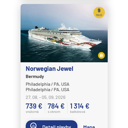
9
nocí
Norwegian Jewel
Bermudy
Philadelphia / PA, USA
Philadelphia / PA, USA
27. 08. - 05. 09. 2026
739 €
784 €
1 314 €
vnútorná
s oknom
balkónová
Detail plavby
Mapa