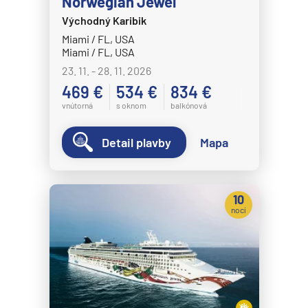
Norwegian Jewel
Východný Karibik
Miami / FL, USA
Miami / FL, USA
23. 11. - 28. 11. 2026
469 €
534 €
834 €
vnútorná
s oknom
balkónová
Detail plavby
Mapa
10
nocí