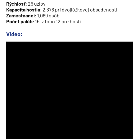
Rýchlosť
: 25 uzlov
Kapacita hostia
: 2.376 pri dvojlôžkovej obsadenosti
Zamestnanci
: 1.069 osôb
Počet palúb
: 15, z toho 12 pre hostí
Video: