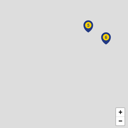
5
6
+
−