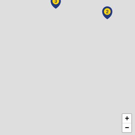
3
2
+
−