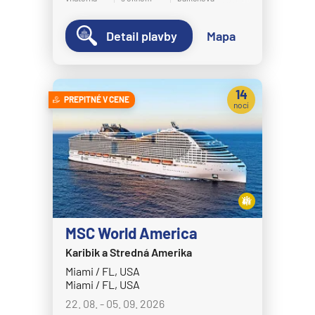
MS Bremen
Detail plavby
Mapa
MS Europa
MS Europa 2
Holland America Line
14
PREPITNÉ V CENE
nocí
MS Eurodam
MS Koningsdam
MS Nieuw Amsterdam
MS Nieuw Statendam
MS Noordam
MS Oosterdam
MSC World America
MS Rotterdam
Karibik a Stredná Amerika
Miami / FL, USA
MS Volendam
Miami / FL, USA
MS Westerdam
22. 08. - 05. 09. 2026