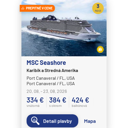
Celestyal Journey
3
PREPITNÉ V CENE
Celestyal Olympia
noci
Costa Cruises
Costa Deliziosa
Costa Diadema
Costa Fascinosa
Costa Favolosa
MSC Seashore
Costa Fortuna
Karibik a Stredná Amerika
Port Canaveral / FL, USA
Costa Pacifica
Port Canaveral / FL, USA
Costa Serena
20. 08. - 23. 08. 2026
Costa Smeralda
334 €
384 €
424 €
vnútorná
s oknom
balkónová
Costa Toscana
Crystal Cruises
Detail plavby
Mapa
Crystal Serenity