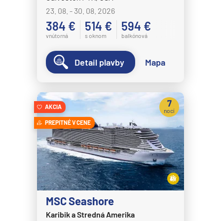
MS Nordnorge
23. 08. - 30. 08. 2026
MS Nordstjernen
384 €
514 €
594 €
MS Otto Sverdrup
vnútorná
s oknom
balkónová
MS Polarlys
Detail plavby
Mapa
MS Richard With
MS Trollfjord
7
MS Vesteralen
AKCIA
nocí
MSC Cruises
PREPITNÉ V CENE
MSC Armonia
MSC Bellissima
MSC Divina
MSC Euribia
MSC Seashore
MSC Fantasia
Karibik a Stredná Amerika