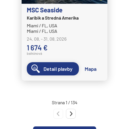
Norwegian Epic
MSC Seaside
Norwegian Escape
Karibik a Stredná Amerika
Miami / FL, USA
Norwegian Gem
Miami / FL, USA
Norwegian Getaway
24. 08. - 31. 08. 2026
Norwegian Jade
1 674 €
balkónová
Norwegian Jewel
Norwegian Joy
Detail plavby
Mapa
Norwegian Luna
Norwegian Pearl
Norwegian Prima
Strana 1 / 134
Norwegian Sky
Predchádzajúca strana
Nasledujúca strana
Norwegian Spirit
Norwegian Star