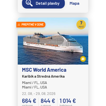
Detail plavby
Mapa
Disney Wish
Disney Wonder
Explora Journeys
7
PREPITNÉ V CENE
nocí
Explora I
Explora II
Explora III
Explora IV
Explora V
MSC World America
Explora VI
Karibik a Stredná Amerika
Hapag-Lloyd Cruises
Miami / FL, USA
HANSEATIC inspiration
Miami / FL, USA
22. 08. - 29. 08. 2026
HANSEATIC nature
664 €
844 €
1 014 €
HANSEATIC spirit
vnútorná
s oknom
balkónová