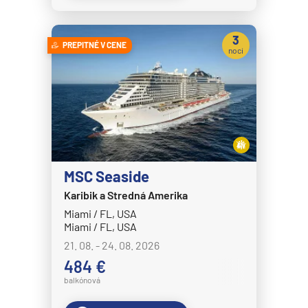
Crystal Symphony
3
Cunard Line
PREPITNÉ V CENE
noci
Queen Anne
Queen Elizabeth
Queen Mary 2
Queen Victoria
Disney Cruise Line
MSC Seaside
Disney Adventure
Karibik a Stredná Amerika
Disney Destiny
Miami / FL, USA
Miami / FL, USA
Disney Dream
21. 08. - 24. 08. 2026
Disney Fantasy
484 €
Disney Magic
balkónová
Disney Treasure