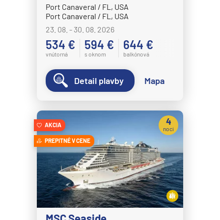
MSC Grandiosa
Port Canaveral / FL, USA
Port Canaveral / FL, USA
MSC Lirica
23. 08. - 30. 08. 2026
MSC Magnifica
534 €
594 €
644 €
MSC Meraviglia
vnútorná
s oknom
balkónová
MSC Musica
Detail plavby
Mapa
MSC Opera
MSC Orchestra
MSC Poesia
4
AKCIA
noci
MSC Preziosa
PREPITNÉ V CENE
MSC Seascape
MSC Seashore
MSC Seaside
MSC Seaview
MSC Seaside
MSC Sinfonia