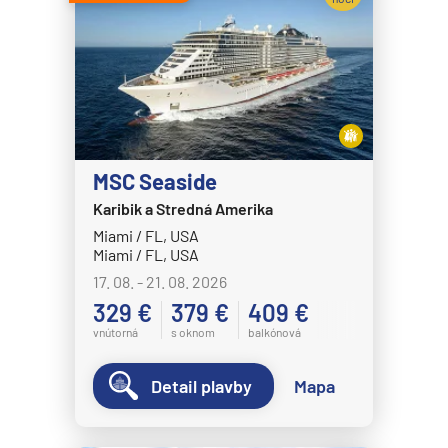
Celebrity Eclipse
Expedičné plavby
Celebrity Edge
Antarktída
Celebrity Equinox
Arktída
Celebrity Flora
Expedičné plavby
Celebrity Infinity
Galapágy
Celebrity Millennium
MSC Seaside
Potvrdiť
zrušiť výber
Karibik a Stredná Amerika
Celebrity Reflection®
Miami / FL, USA
Celebrity Silhouette®
Miami / FL, USA
Celebrity Solstice®
17. 08. - 21. 08. 2026
329 €
379 €
409 €
Celebrity Summit®
vnútorná
s oknom
balkónová
Celebrity Xcel℠
Celestyal Cruises
Detail plavby
Mapa
Celestyal Discovery