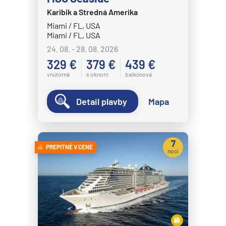
Karibik a Stredná Amerika
MSC Splendida
Miami / FL, USA
MSC Virtuosa
Miami / FL, USA
MSC World America
24. 08. - 28. 08. 2026
329 €
379 €
439 €
MSC World Asia
vnútorná
s oknom
balkónová
MSC World Atlantic
MSC World Europa
Detail plavby
Mapa
Norwegian Cruise Line
Norwegian Aqua
7
PREPITNÉ V CENE
Norwegian Aura
nocí
Norwegian Bliss
Norwegian Breakaway
Norwegian Dawn
Norwegian Encore