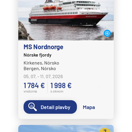
MS Nordnorge
Nórske fjordy
Kirkenes, Nórsko
Bergen, Nórsko
05. 07. - 11. 07. 2026
1 784 €
1 998 €
vnútorná
s oknom
Detail plavby
Mapa
7