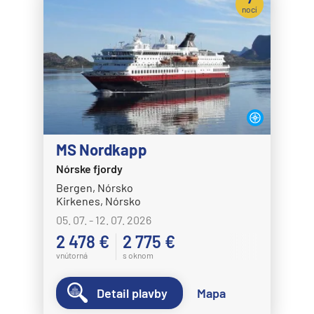
nocí
MS Nordkapp
Nórske fjordy
Bergen, Nórsko
Kirkenes, Nórsko
05. 07. - 12. 07. 2026
2 478 €
2 775 €
vnútorná
s oknom
Detail plavby
Mapa