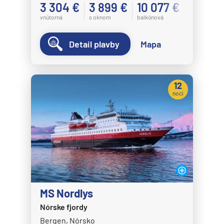
3 304 €
3 899 €
10 077 €
vnútorná
s oknom
balkónová
Detail plavby
Mapa
12
nocí
MS Nordlys
Nórske fjordy
Bergen, Nórsko