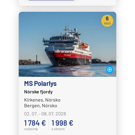
6
nocí
MS Polarlys
Nórske fjordy
Kirkenes, Nórsko
Bergen, Nórsko
02. 07. - 08. 07. 2026
1 784 €
1 998 €
vnútorná
s oknom