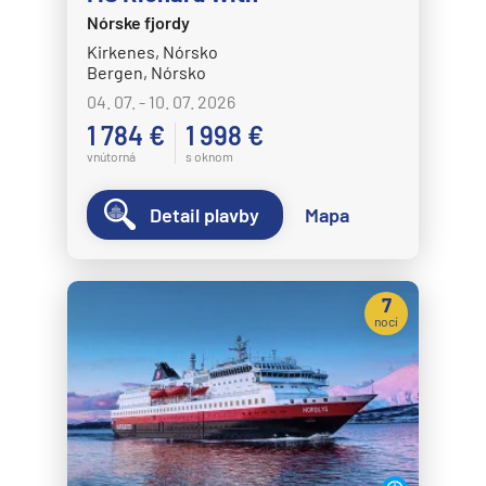
Nórske fjordy
Kirkenes, Nórsko
Bergen, Nórsko
04. 07. - 10. 07. 2026
1 784 €
1 998 €
vnútorná
s oknom
Detail plavby
Mapa
7
nocí