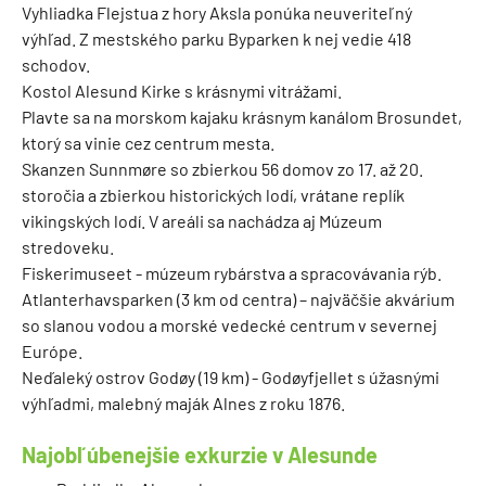
Vyhliadka Flejstua z hory Aksla ponúka neuveriteľný
výhľad. Z mestského parku Byparken k nej vedie 418
schodov.
Kostol Alesund Kirke s krásnymi vitrážami.
Plavte sa na morskom kajaku krásnym kanálom Brosundet,
ktorý sa vinie cez centrum mesta.
Skanzen Sunnmøre so zbierkou 56 domov zo 17. až 20.
storočia a zbierkou historických lodí, vrátane replík
vikingských lodí. V areáli sa nachádza aj Múzeum
stredoveku.
Fiskerimuseet - múzeum rybárstva a spracovávania rýb.
Atlanterhavsparken (3 km od centra) – najväčšie akvárium
so slanou vodou a morské vedecké centrum v severnej
Európe.
Neďaleký ostrov Godøy (19 km) - Godøyfjellet s úžasnými
výhľadmi, malebný maják Alnes z roku 1876.
Najobľúbenejšie exkurzie v Alesunde