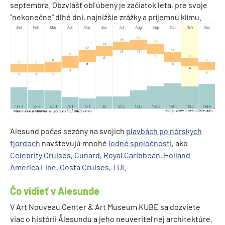
septembra. Obzvlášť obľúbený je začiatok leta, pre svoje
"nekonečne" dlhé dni, najnižšie zrážky a príjemnú klímu.
Alesund počas sezóny na svojich
plavbách po nórskych
fjordoch
navštevujú mnohé
lodné spoločnosti
, ako
Celebrity Cruises
,
Cunard
,
Royal Caribbean
,
Holland
America Line
,
Costa Cruises
,
TUI
.
Čo vidieť v Alesunde
V Art Nouveau Center & Art Museum KUBE sa dozviete
viac o histórii Ålesundu a jeho neuveriteľnej architektúre.