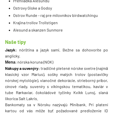
Prehliadka Alesundu
Ostrovy Giske a Godoy
Ostrov Runde - raj pre milovníkov birdwatchingu
Krajina trollov Trollstigen
Alesund a skanzen Sunmore
Naše tipy
Jazyk:
nórština a jazyk sami. Bežne sa dohovoríte po
anglicky.
: nórska koruna (NOK)
Mena
Nákupy a suvenýry:
tradičné pletené nórske svetre (najmä
klasický vzor Marius), sošky malých trolov (postavičky
nórskej mytológie), vianočné dekorácie, strieborný príbor,
cínové riady, suveníry s vikingskou tematikou, kaviár v
tube Rørkaviar, čokoládové tyčinky Kvikk Lunsj, slaná
likorica Salt Lakris.
Bankomaty sa v Nórsku nazývajú Minibank. Pri platení
kartou od vás môže byť požadované predloženie ID