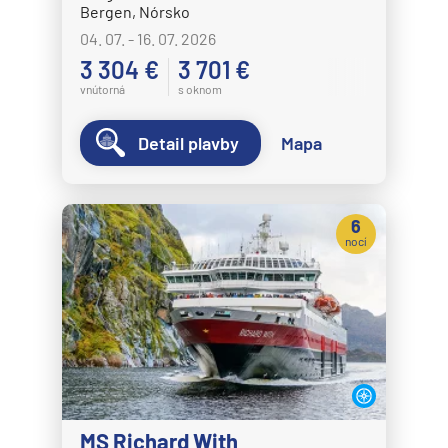
Bergen, Nórsko
04. 07. - 16. 07. 2026
3 304 €
3 701 €
vnútorná
s oknom
Detail plavby
Mapa
6
nocí
MS Richard With