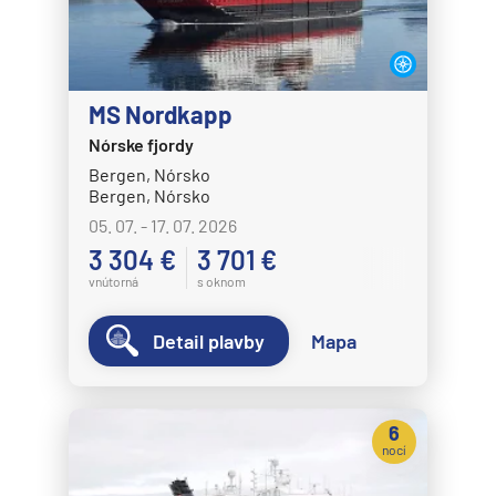
MS Nordkapp
Nórske fjordy
Bergen, Nórsko
Bergen, Nórsko
05. 07. - 17. 07. 2026
3 304 €
3 701 €
vnútorná
s oknom
Detail plavby
Mapa
6
nocí