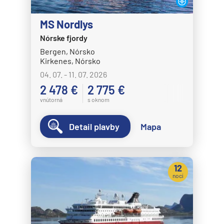
MS Nordlys
Nórske fjordy
Bergen, Nórsko
Kirkenes, Nórsko
04. 07. - 11. 07. 2026
2 478 €
2 775 €
vnútorná
s oknom
Detail plavby
Mapa
12
nocí