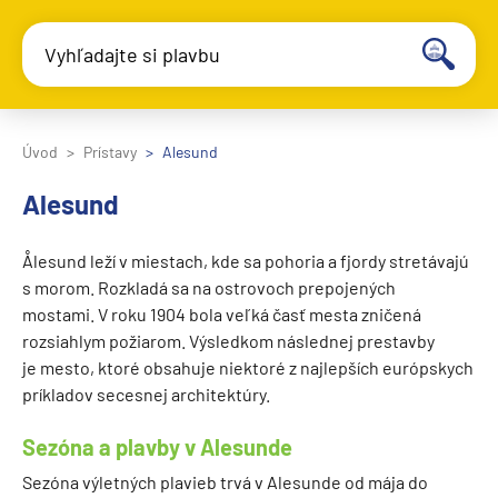
Vyhľadajte si plavbu
Úvod
Prístavy
Alesund
Alesund
Ålesund leží v miestach, kde sa pohoria a fjordy stretávajú
s morom. Rozkladá sa na ostrovoch prepojených
mostami. V roku 1904 bola veľká časť mesta zničená
rozsiahlym požiarom. Výsledkom následnej prestavby
je mesto, ktoré obsahuje niektoré z najlepších európskych
príkladov secesnej architektúry.
Sezóna a plavby v Alesunde
Sezóna výletných plavieb trvá v Alesunde od mája do