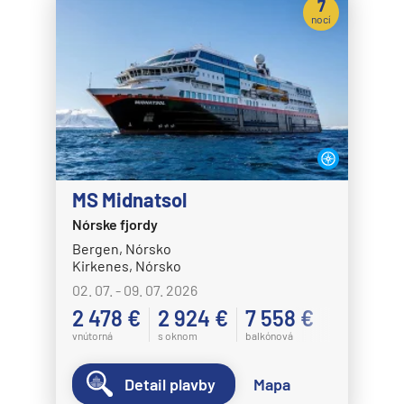
7
nocí
MS Midnatsol
Nórske fjordy
Bergen, Nórsko
Kirkenes, Nórsko
02. 07. - 09. 07. 2026
2 478 €
2 924 €
7 558 €
vnútorná
s oknom
balkónová
Detail plavby
Mapa