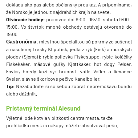
dokladu ako pas alebo občiansky preukaz. A pripomíname,
že Nórsko je jednou z najdrahších krajín na svete.
Otváracie hodiny:
pracovné dni 9:00 - 16:30, sobota 9:00 -
15:00. Vo štvrtok mnohé obchody ostávajú otvorené do
19:00
miestnou špecialitou sú pokrmy zo sušenej
Gastronómia:
a nasolenej tresky Klippfisk, jedlá z rýb (Fisk) a morských
plodov (Sjømat): rybia polievka Fiskesuppe, rybie koláčiky
Fiskekaker, mäsové guľky Kjøttkaker, hot dogy Pølser,
kaviár, hnedý kozí syr brunost, vafle Vafler a lievance
Sveler, slávne škoricové pečivo Kanelboller.
Tip:
Nezabudnite si so sebou zobrať nepremokavú bundu
alebo dáždnik.
Prístavný terminál Alesund
Výletné lode kotvia v blízkosti centra mesta, takže
prehliadku mesta a nákupy môžete absolvovať pešo.