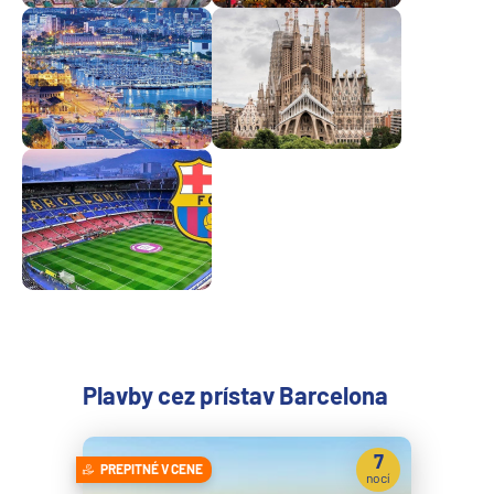
Plavby cez prístav Barcelona
7
PREPITNÉ V CENE
nocí