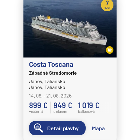
7
nocí
Costa Toscana
Západné Stredomorie
Janov, Taliansko
Janov, Taliansko
14. 08. - 21. 08. 2026
899 €
949 €
1 019 €
vnútorná
s oknom
balkónová
Detail plavby
Mapa