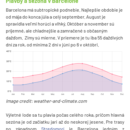
Plavby a sezóna v Barcelone
Barcelona má subtropické podnebie. Najlepšie obdobie je
od mája do konca júla a celý september. August je
spravidla veľmi horúci a vlhký. Október a november sú
príjemné, ale chladnejšie a zamračené s občasným
dažďom. Zimy sú mierne. V priemere je tu iba 55 daždivých
dní za rok, od minima 2 dní v júni po 6 v októbri.
Image credit: weather-and-climate.com
Výletné lode sa tu plavia počas celého roka, pričom hlavná
sezóna je od začiatku jari až do neskorej jesene. Pre trasy
po západnom
Stredomorí
je Barcelona jedným z