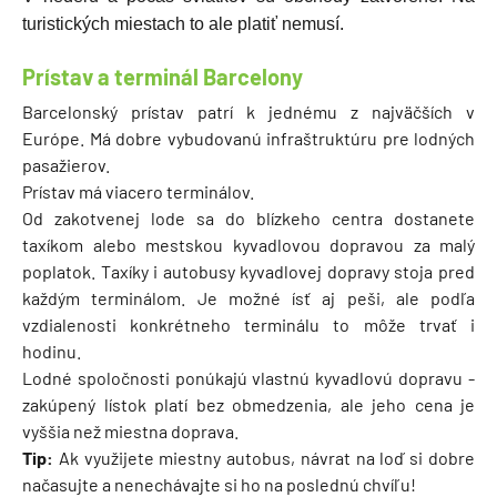
turistických miestach to ale platiť nemusí.
Prístav a terminál Barcelony
Barcelonský prístav patrí k jednému z najväčších v
Európe. Má dobre vybudovanú infraštruktúru pre lodných
pasažierov.
Prístav má viacero terminálov.
Od zakotvenej lode sa do blízkeho centra dostanete
taxíkom alebo mestskou kyvadlovou dopravou za malý
poplatok. Taxíky i autobusy kyvadlovej dopravy stoja pred
každým terminálom. Je možné ísť aj peši, ale podľa
vzdialenosti konkrétneho terminálu to môže trvať i
hodinu.
Lodné spoločnosti ponúkajú vlastnú kyvadlovú dopravu -
zakúpený lístok platí bez obmedzenia, ale jeho cena je
vyššia než miestna doprava.
Tip:
Ak využijete miestny autobus, návrat na loď si dobre
načasujte a nenechávajte si ho na poslednú chvíľu!