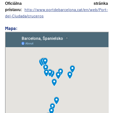
Oficiálna stránka
http://www.portdebarcelona.cat/en/web/Port-
prístavu:
del-Ciudada/cruceros
Mapa: