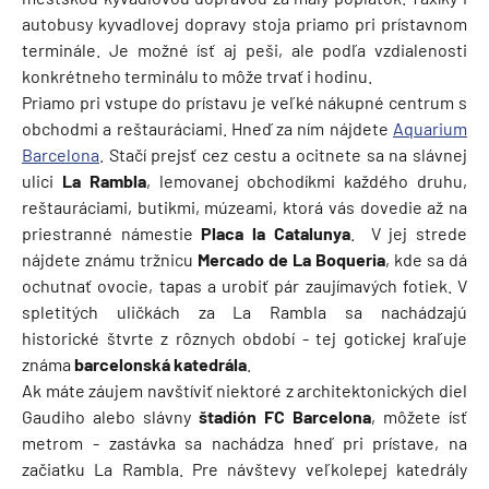
autobusy kyvadlovej dopravy stoja priamo pri prístavnom
terminále. Je možné ísť aj peši, ale podľa vzdialenosti
konkrétneho terminálu to môže trvať i hodinu.
Priamo pri vstupe do prístavu je veľké nákupné centrum s
obchodmi a reštauráciami. Hneď za ním nájdete
Aquarium
Barcelona
. Stačí prejsť cez cestu a ocitnete sa na slávnej
ulici
La Rambla
, lemovanej obchodíkmi každého druhu,
reštauráciami, butikmi, múzeami, ktorá vás dovedie až na
priestranné námestie
Placa la Catalunya
. V jej strede
nájdete známu tržnicu
Mercado de La Boqueria
, kde sa dá
ochutnať ovocie, tapas a urobiť pár zaujímavých fotiek. V
spletitých uličkách za La Rambla sa nachádzajú
historické štvrte z rôznych období - tej gotickej kraľuje
známa
barcelonská katedrála
.
Ak máte záujem navštíviť niektoré z architektonických diel
Gaudiho alebo slávny
štadión FC Barcelona
, môžete ísť
metrom - zastávka sa nachádza hneď pri prístave, na
začiatku La Rambla. Pre návštevy veľkolepej katedrály