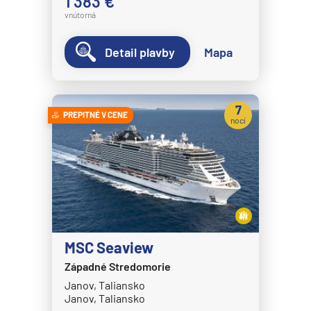
1 383 €
vnútorná
Detail plavby
Mapa
7
PREPITNÉ V CENE
nocí
MSC Seaview
Západné Stredomorie
Janov, Taliansko
Janov, Taliansko