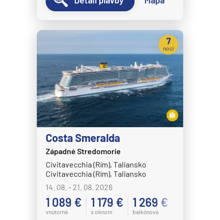
7
nocí
Costa Smeralda
Západné Stredomorie
Civitavecchia (Rím), Taliansko
Civitavecchia (Rím), Taliansko
14. 08. - 21. 08. 2026
1 089 €
1 179 €
1 269 €
vnútorná
s oknom
balkónová