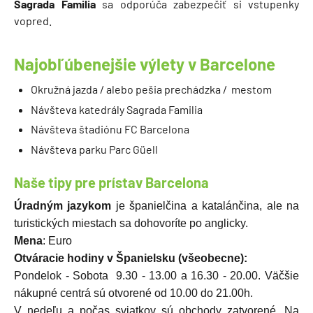
Sagrada Familia
sa odporúča zabezpečiť si vstupenky
vopred.
Najobľúbenejšie výlety v Barcelone
Okružná jazda / alebo pešia prechádzka / mestom
Návšteva katedrály Sagrada Familia
Návšteva štadiónu FC Barcelona
Návšteva parku Parc Güell
Naše tipy pre prístav Barcelona
Úradným jazykom
je španielčina a katalánčina, ale na
turistických miestach sa dohovoríte po anglicky.
Mena
: Euro
Otváracie hodiny v Španielsku (všeobecne):
Pondelok - Sobota 9.30 - 13.00 a 16.30 - 20.00. Väčšie
nákupné centrá sú otvorené od 10.00 do 21.00h.
V nedeľu a počas sviatkov sú obchody zatvorené. Na