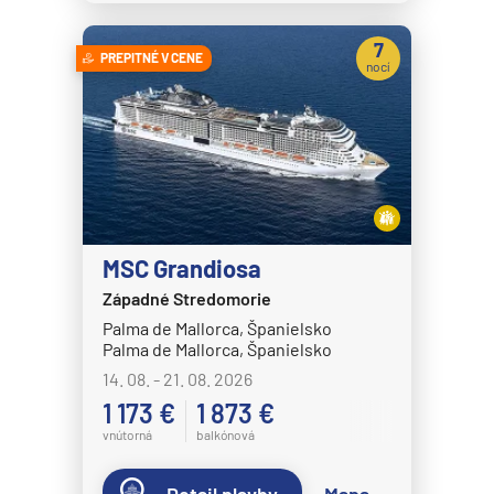
7
PREPITNÉ V CENE
nocí
MSC Grandiosa
Západné Stredomorie
Palma de Mallorca, Španielsko
Palma de Mallorca, Španielsko
14. 08. - 21. 08. 2026
1 173 €
1 873 €
vnútorná
balkónová
Detail plavby
Mapa