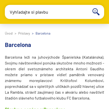
Vyhľadajte si plavbu
Úvod
Prístavy
Barcelona
Barcelona
Barcelona leží na juhovýchode Španielska (Katalánska).
Svojmu návštevníkovi ponúka skutočne mnoho možností -
okrem diel svetoznámeho architekta Antoni Gaudiho
možete priamo v prístave vidieť pamätník venovaný
známemu moreplavcovi Krištofovi Kolumbovi,
poprechádzať sa v spletitých uličkách pozdĺž hlavnej ulice
La Rambla, stráviť zaujímavý čas v akváriu alebo navštíviť
štadión slávneho futbalového klubu FC Barcelona.