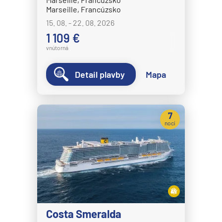
Marseille, Francúzsko
15. 08. - 22. 08. 2026
1 109 €
vnútorná
Detail plavby
Mapa
7
nocí
Costa Smeralda