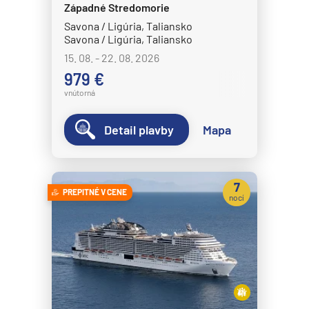
Západné Stredomorie
Savona / Ligúria, Taliansko
Savona / Ligúria, Taliansko
15. 08. - 22. 08. 2026
979 €
vnútorná
Detail plavby
Mapa
7
PREPITNÉ V CENE
nocí