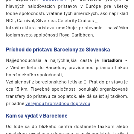
hlavných naloďovacích prístavov v Európe pre všetky
lodné spoločnosti, vrátane tých amerických, ako napríklad
NCL, Carnival, Silversea, Celebrity Cruises ...
Infraštruktúra prístavu umožňuje pristávanie i najväčším
lodiam sveta spoločnosti Royal Caribbean.
Príchod do prístavu Barcelony zo Slovenska
Najjednoduchšia a najrýchlejšia cesta je
lietadlom
-
z Viedne lieta do Barcelony pravidelnou priamou linkou
hneď niekoľko spoločností.
Vzdialenosť z barcelonského letiska El Prat do prístavu je
cca 15 km. Plavebné spoločnosti ponúkajú organizované
transfery do prístavu za poplatok, ale dá sa ísť aj taxíkom,
prípadne
verejnou hromadnou dopravou
.
Kam sa vydať v Barcelone
Od lode sa do blízkeho centra dostanete taxíkom alebo
mestskou kyvadlovou dopravou za malý poplatok. Taxíky i