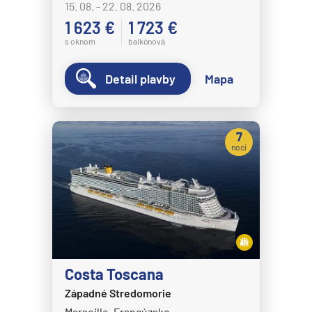
15. 08. - 22. 08. 2026
1 623 €
1 723 €
s oknom
balkónová
Detail plavby
Mapa
7
nocí
Costa Toscana
Západné Stredomorie
Marseille, Francúzsko