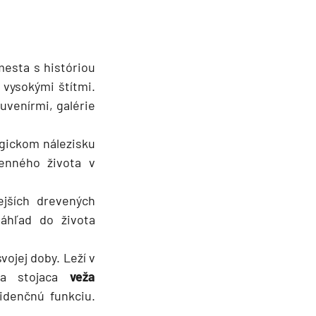
esta s históriou
 vysokými štítmi.
uvenírmi, galérie
gickom nálezisku
enného života v
ejších drevených
náhľad do života
vojej doby. Leží v
ľa stojaca
veža
idenčnú funkciu.