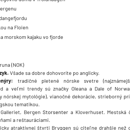
Bergenu
rdangefjordu
ou na Floien
na morskom kajaku vo fjorde
runa (NOK)
azyk.
Všade sa dobre dohovoríte po anglicky.
enýry:
tradičné pletené nórske svetre (najznáme
d a veľmi trendy sú značky Oleana a Dale of Norwa
y nórskej mytológie), vianočné dekorácie, strieborný prí
ngskou tematikou.
Galleriet, Bergen
Storsenter
a Kloverhuset. Mestská 
ňami a reštauráciami.
icky atraktívnej štvrti Bryggen sú citeľne drahšie než