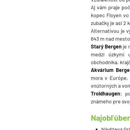
Aj vám praje poč
kopec Floyen vo 
zubačky je asi 2 
Alternatívou je v
643 m nad mest
Starý Bergen
je 
medzi úzkymi u
obchodníka, krajč
Akvárium Berge
mora v Európe, 
vnútorných a vonk
Troldhaugen
: p
známeho pre svoj
Najobľúben
Návšteva Gr