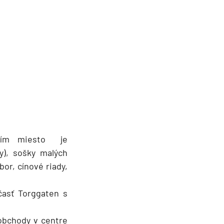
jším miesto je
y), sošky malých
bor, cínové riady,
časť Torggaten s
 obchody v centre