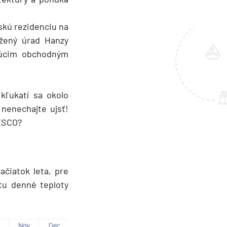
vskú rezidenciu na
ožený úrad Hanzy
ujúcim obchodným
kľukatí sa okolo
 nenechajte ujsť!
NESCO?
ačiatok leta, pre
 tu denné teploty