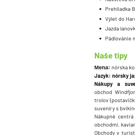
Prehliadka 
Výlet do Ha
Jazda lanovk
Pádlovánie 
Naše tipy
:
nórska ko
Mena
Jazyk: nórsky j
Nákupy a suv
obchod Windfjor
trolov (postavičk
suveníry s bviki
Nákupné centrá 
obchodmi, kaviar
Obchody v turist