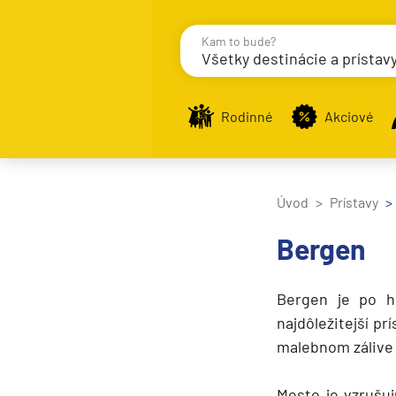
Kam to bude?
Všetky destinácie a prístav
Destinácie
Príst
Rodinné
Akciové
Zobraziť iba prístavy n
Úvod
Prístavy
Bergen
Nahrávam
Bergen
je po 
Potvrdiť
najdôležitejší p
malebnom záliv
Mesto je vzrušu