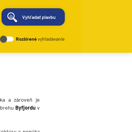
Vyhľadať plavbu
Rozšírené
vyhľadávanie
ka a zároveň je
a brehu
Byfjordu
v
tektúry a ponúka