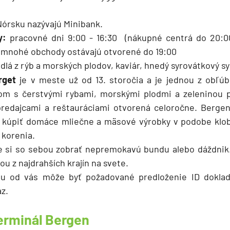
órsku nazývajú Minibank.
y:
pracovné dni 9:00 - 16:30 (nákupné centrá do 20:00
k mnohé obchody ostávajú otvorené do 19:00
edlá z rýb a morských plodov, kaviár, hnedý syrovátkový s
orget
je v meste už od 13. storočia a je jednou z obľúb
om s čerstvými rybami, morskými plodmi a zeleninou pr
 predajcami a reštauráciami otvorená celoročne. Bergen
ú kúpiť domáce mliečne a mäsové výrobky v podobe klobá
 korenia.
 si so sebou zobrať nepremokavú bundu alebo dáždnik
ou z najdrahších krajín na svete.
tou od vás môže byť požadované predloženie ID dokla
z.
terminál Bergen