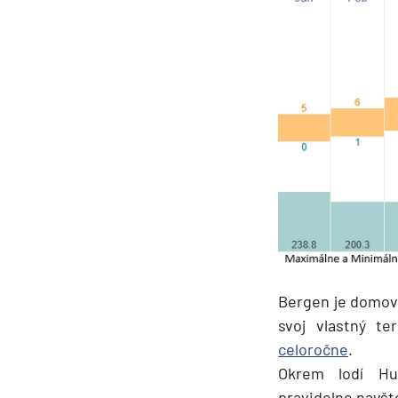
Bergen je domov
svoj vlastný te
celoročne
.
Okrem lodí Hu
pravidelne navšt