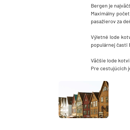
Bergen je najväčš
Maximálny počet 
pasažierov za de
Výletné lode kot
populárnej časti 
Väčšie lode kotv
Pre cestujúcich j