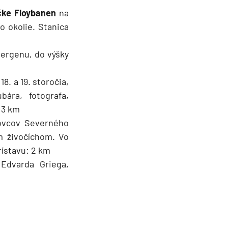
čke Floybanen
na
o okolie. Stanica
Bergenu, do výšky
. a 19. storočia,
ára, fotografa,
: 3 km
vovcov Severného
m živočíchom. Vo
rístavu: 2 km
Edvarda Griega,