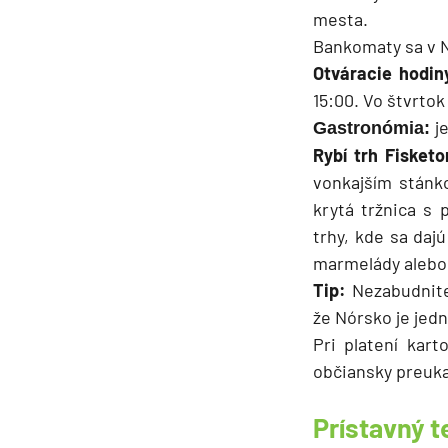
mesta.
Bankomaty sa v N
Otváracie hodin
15:00. Vo štvrto
j
Gastronómia:
Rybí trh Fisket
vonkajším stánk
krytá tržnica s
trhy, kde sa daj
marmelády alebo
Tip:
Nezabudnite
že Nórsko je jedn
Pri platení kar
občiansky preuka
Prístavný 