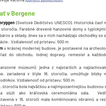
ať v Bergene
bryggen
(Svetové Dedičstvo UNESCO). Historická časť m
. storočia. Farebné drevené hanzovné domy s typickými
ybárov a sklady, dnes sa v nich nachádzajú obchodíky so s
ácie. Vzdialenosť od prístavu: 500 m
um
v krásnej modernej budove, je postavené na archeolo
hľad do obchodu, lodnej dopravy, remesiel a každod
anzovné múzeum): jedna z najstarších a najzachoval
, zariadená v štýle 18. storočia, umožňuje blízky 
dníkov. Vzdialenosť od prístavu: 500 m
3. storočia bola najväčšou a najimpozantnejšou budovou s
a slúži ako kráľovská ceremoniálna sála. Ved
tavená v 16. storočí mala kombinovanú obrannú a rez
rístavu: 500 m