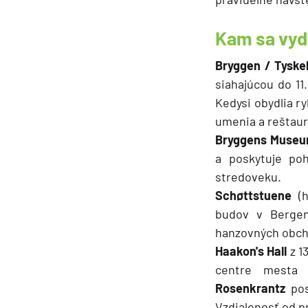
Kam sa vyd
Bryggen
/ Tyske
siahajúcou do 11
Kedysi obydlia r
umenia a reštaur
Bryggens Muse
a poskytuje po
stredoveku.
Schøttstuene
(h
budov v Bergene
hanzovných obcho
Haakon's Hall
z 1
centre mesta 
Rosenkrantz
pos
Vzdialenosť od p