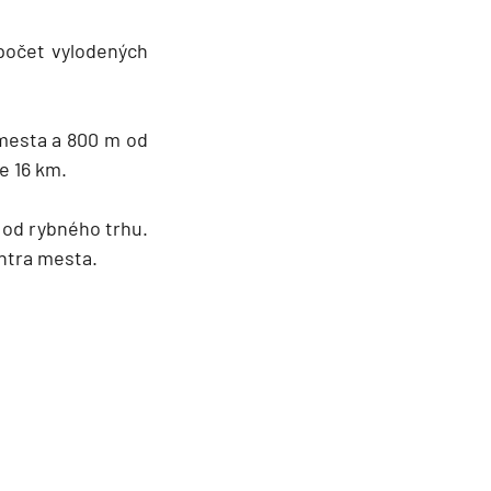
 počet vylodených
 mesta a 800 m od
e 16 km.
 od rybného trhu.
entra mesta.