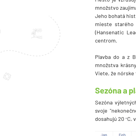
množstvo zaujím
Jeho bohatá histó
mieste starého 
(Hansenatic Lea
centrom.
Plavba do a z B
množstva krásnyc
Viete, že nórsk
Sezóna a p
Sezóna výletných
svoje "nekonečne
dosahujú 20
C, 
°