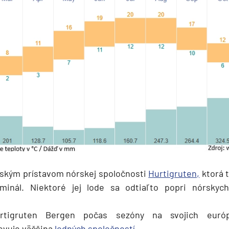
ským prístavom nórskej spoločnosti
Hurtigruten,
ktorá 
rminál. Niektoré jej lode sa odtiaľto popri nórskych
rtigruten Bergen počas sezóny na svojich európ
evuje väčšina
lodných spoločností
.