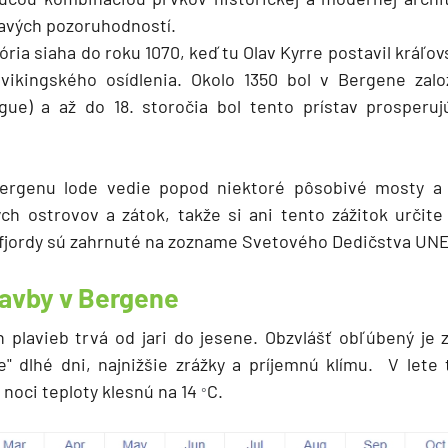
avých pozoruhodností.
ria siaha do roku 1070, keď tu Olav Kyrre postavil kráľo
vikingského osídlenia. Okolo 1350 bol v Bergene zal
gue) a až do 18. storočia bol tento prístav prosper
ergenu lode vedie popod niektoré pôsobivé mosty a 
h ostrovov a zátok, takže si ani tento zážitok určite
e fjordy sú zahrnuté na zozname Svetového Dedičstva U
lavby v Bergene
 plavieb trvá od jari do jesene. Obzvlášť obľúbený je z
" dlhé dni, najnižšie zrážky a príjemnú klímu. V lete
v noci teploty klesnú na 14
C.
°