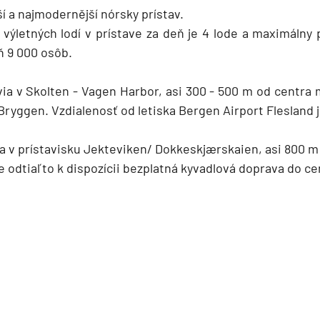
í a najmodernější nórsky prístav.
výletných lodí v prístave za deň je 4 lode a maximálny
ň 9 000 osôb.
via v Skolten - Vagen Harbor, asi 300 - 500 m od centra
Bryggen. Vzdialenosť od letiska Bergen Airport Flesland j
ia v prístavisku Jekteviken/ Dokkeskjærskaien, asi 800 m
e odtiaľto k dispozícii bezplatná kyvadlová doprava do c