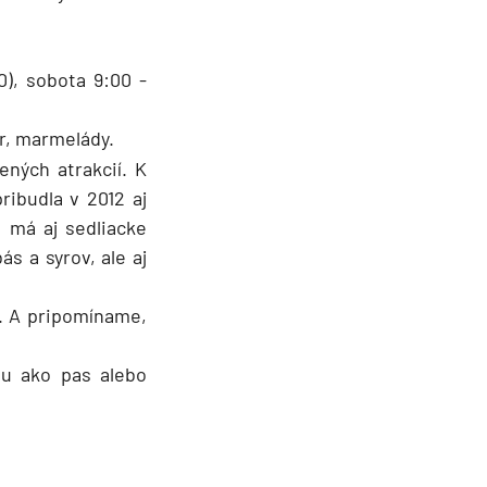
), sobota 9:00 -
yr, marmelády.
ených atrakcií. K
ibudla v 2012 aj
 má aj sedliacke
s a syrov, ale aj
. A pripomíname,
du ako pas alebo