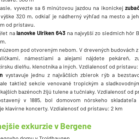
asie, vyvezte sa 6 minútovou jazdou na ikonickej
zuba
výške 320 m, odkiaľ je nádherný výhľad na mesto a jeh
km od prístavu.
ýlet na
lanovke Ulriken 643
na najvyšší zo siedmich hôr 
om.
múzeom pod otvoreným nebom. V drevených budovách z 18
ličkami, námestiami a alejami nájdete pekáreň, zub
írsku dielňu, klenotníka a iných. Vzdialenosť od prístavu
n
vystavuje jednu z najväčších zbierok rýb a bezsta
ale taktiež sekcie venované tropickým a sladkovodný
ajších bazénoch žijú tulene a tučniaky. Vzdialenosť od p
ostavený v 1885, bol domovom nórskeho skladateľa 
e klavírne koncerty. Vzdialenosť od prístavu: 2 km
ejšie exkurzie v Bergene
iegovho domu v Troldhaugen