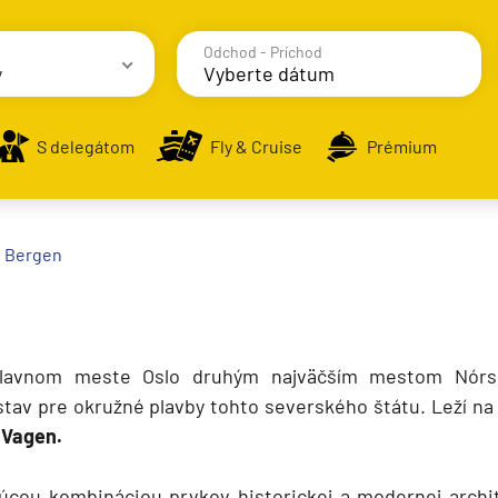
Odchod - Príchod
y
avy
S delegátom
Fly & Cruise
Prémium
alodenia
Bergen
hlavnom meste Oslo druhým najväčším mestom Nórs
rístav pre okružné plavby tohto severského štátu. Leží n
e
Vagen.
júcou kombináciou prvkov historickej a modernej archi