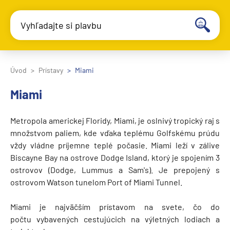
Vyhľadajte si plavbu
Úvod
Prístavy
Miami
Miami
Metropola americkej Floridy, Miami, je oslnivý tropický raj s
množstvom paliem, kde vďaka teplému Golfskému prúdu
vždy vládne príjemne teplé počasie. Miami leží v zálive
Biscayne Bay na ostrove Dodge Island, ktorý je spojením 3
ostrovov (Dodge, Lummus a Sam's). Je prepojený s
ostrovom Watson tunelom Port of Miami Tunnel.
Miami je najväčším prístavom na svete, čo do
počtu vybavených cestujúcich na výletných lodiach a