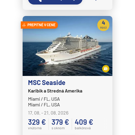
4
PREPITNÉ V CENE
noci
MSC Seaside
Karibik a Stredná Amerika
Miami / FL, USA
Miami / FL, USA
17. 08. - 21. 08. 2026
329 €
379 €
409 €
vnútorná
s oknom
balkónová