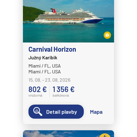
Carnival Horizon
Južný Karibik
Miami / FL, USA
Miami / FL, USA
15. 08. - 23. 08. 2026
802 €
1 356 €
vnútorná
balkónová
Detail plavby
Mapa
4