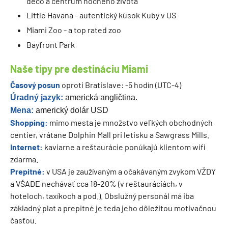
deco a centrum nočného života
Little Havana - autentický kúsok Kuby v US
Miami Zoo - a top rated zoo
Bayfront Park
Naše tipy pre destináciu Miami
Časový posun
oproti Bratislave: -5 hodín (UTC-4)
Úradný jazyk:
americká angličtina.
Mena:
americký dolár USD
Shopping:
mimo mesta je množstvo veľkých obchodných
centier, vrátane Dolphin Mall pri letisku a Sawgrass Mills.
Internet:
kaviarne a reštaurácie ponúkajú klientom wifi
zdarma.
Prepitné:
v USA je zaužívaným a očakávaným zvykom VŽDY
a VŠADE nechávať cca 18-20% (v reštauráciách, v
hoteloch, taxíkoch a pod.). Obslužný personál má iba
základný plat a prepitné je teda jeho dôležitou motivačnou
časťou.