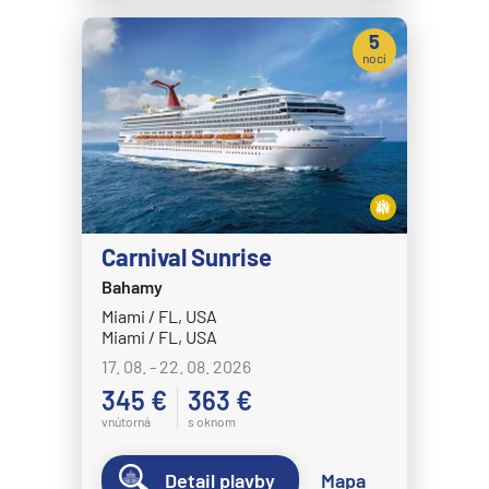
5
nocí
Carnival Sunrise
Bahamy
Miami / FL, USA
Miami / FL, USA
17. 08. - 22. 08. 2026
345 €
363 €
vnútorná
s oknom
Detail plavby
Mapa