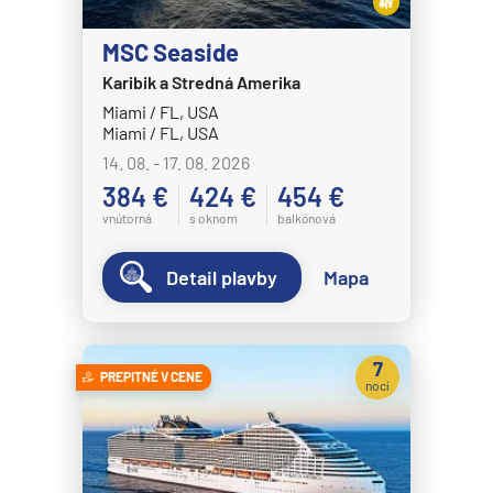
MSC Seaside
Karibik a Stredná Amerika
Miami / FL, USA
Miami / FL, USA
14. 08. - 17. 08. 2026
384 €
424 €
454 €
vnútorná
s oknom
balkónová
Detail plavby
Mapa
7
PREPITNÉ V CENE
nocí