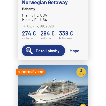
Norwegian Getaway
Bahamy
Miami / FL, USA
Miami / FL, USA
14. 08. - 17. 08. 2026
274 €
294 €
339 €
vnútorná
s oknom
balkónová
Detail plavby
Mapa
3
PREPITNÉ V CENE
noci