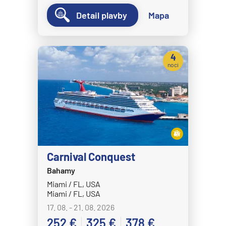
Detail plavby
Mapa
4
noci
Carnival Conquest
Bahamy
Miami / FL, USA
Miami / FL, USA
17. 08. - 21. 08. 2026
252 €
325 €
378 €