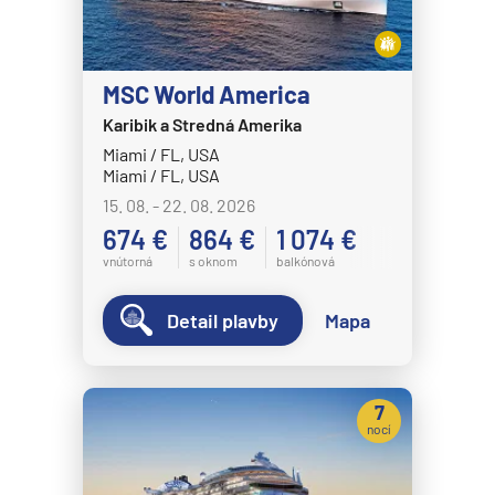
MSC World America
Karibik a Stredná Amerika
Miami / FL, USA
Miami / FL, USA
15. 08. - 22. 08. 2026
674 €
864 €
1 074 €
vnútorná
s oknom
balkónová
Detail plavby
Mapa
7
nocí