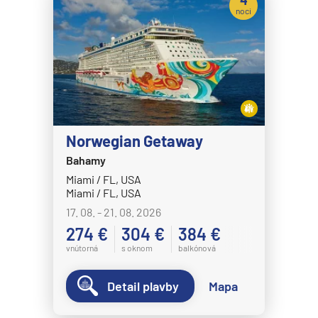
noci
Norwegian Getaway
Bahamy
Miami / FL, USA
Miami / FL, USA
17. 08. - 21. 08. 2026
274 €
304 €
384 €
vnútorná
s oknom
balkónová
Detail plavby
Mapa