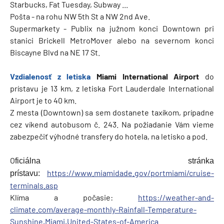
Starbucks, Fat Tuesday, Subway ...
Pošta - na rohu NW 5th St a NW 2nd Ave.
Supermarkety - Publix na južnom konci Downtown pri
stanici Brickell MetroMover alebo na severnom konci
Biscayne Blvd na NE 17 St.
Vzdialenosť z letiska
Miami International Airport
do
prístavu je 13 km, z letiska Fort Lauderdale International
Airport je to 40 km.
Z mesta (Downtown) sa sem dostanete taxíkom, prípadne
cez víkend autobusom č. 243. Na požiadanie Vám vieme
zabezpečiť výhodné transfery do hotela, na letisko a pod.
O
ficiálna stránka
https://www.miamidade.gov/portmiami/cruise-
prístavu:
terminals.asp
Klíma a počasie:
https://weather-and-
climate.com/average-monthly-Rainfall-Temperature-
Sunshine,Miami,United-States-of-America