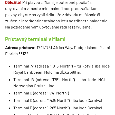
Dôležité!
Pri plavbe z Miami je potrebné počítať s
ubytovaním v meste minimálne 1 noc pred začiatkom
plavby, aby ste sa vyhli riziku, že z dôvodu meškania či
zrušenia interkontinentálneho letu nestihnete nalodenie.
Na požiadanie Vám ubytovanie radi rezervujeme.
Prístavný terminál v Miami
Adresa prístavu:
1741,1751 Africa Way, Dodge Island, Miami
Florida 33132
Terminál A" (adresa "1015 North") - tu kotvia iba lode
Royal Caribbean. Mólo má dĺžku 396 m.
Terminál B (adresa "1751 North") - iba lode NCL -
Norwegian Cruise Line
Terminál C (adresa "1741 North")
Terminál D (adresa "1435 North") - iba lode Carnival
Terminál E (adresa "1265 North") - iba lode Carnival