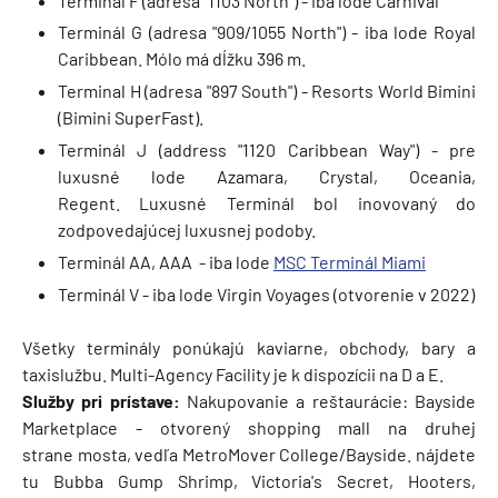
Terminál F (adresa "1103 North") - iba lode Carnival
Terminál G (adresa "909/1055 North") - iba lode Royal
Caribbean. Mólo má dĺžku 396 m.
Terminal H (adresa "897 South") - Resorts World Bimini
(Bimini SuperFast).
Terminál J (address "1120 Caribbean Way") - pre
luxusné lode Azamara, Crystal, Oceania,
Regent. Luxusné Terminál bol inovovaný do
zodpovedajúcej luxusnej podoby.
Terminál AA, AAA - iba lode
MSC Terminál Miami
Terminál V - iba lode Virgin Voyages (otvorenie v 2022)
Všetky terminály ponúkajú kaviarne, obchody, bary a
taxislužbu. Multi-Agency Facility je k dispozícii na D a E.
Služby pri prístave:
Nakupovanie a reštaurácie: Bayside
Marketplace - otvorený shopping mall na druhej
strane mosta, vedľa MetroMover College/Bayside. nájdete
tu Bubba Gump Shrimp, Victoria's Secret, Hooters,