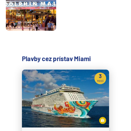
Plavby cez prístav Miami
3
noci