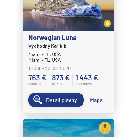
Norwegian Luna
Východný Karibik
Miami / FL, USA
Miami / FL, USA
15. 08. - 22. 08. 2026
763 €
873 €
1 443 €
vnútorná
s oknom
balkónová
Detail plavby
Mapa
8
nocí