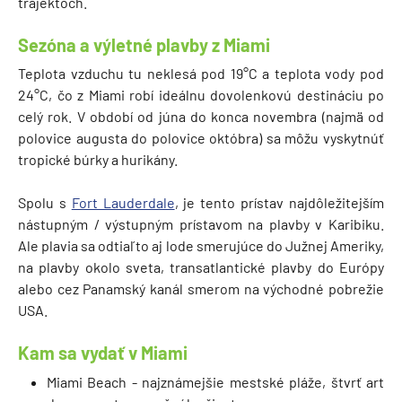
trajektoch.
Sezóna a výletné plavby z Miami
Teplota vzduchu tu neklesá pod 19°C a teplota vody pod
24°C, čo z Miami robí ideálnu dovolenkovú destináciu po
celý rok. V období od júna do konca novembra (najmä od
polovice augusta do polovice októbra) sa môžu vyskytnúť
tropické búrky a hurikány.
Spolu s
Fort Lauderdale
, je tento prístav najdôležitejším
nástupným / výstupným prístavom na plavby v Karibiku.
Ale plavia sa odtiaľto aj lode smerujúce do Južnej Ameriky,
na plavby okolo sveta, transatlantické plavby do Európy
alebo cez Panamský kanál smerom na východné pobrežie
USA.
Kam sa vydať v Miami
Miami Beach - najznámejšie mestské pláže, štvrť art