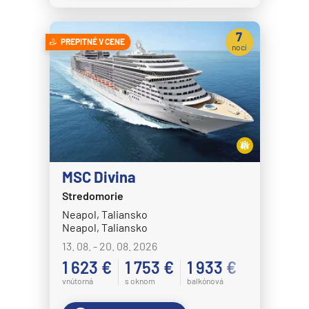
7
PREPITNÉ V CENE
nocí
MSC Divina
Stredomorie
Neapol, Taliansko
Neapol, Taliansko
13. 08. - 20. 08. 2026
1 623 €
1 753 €
1 933 €
vnútorná
s oknom
balkónová