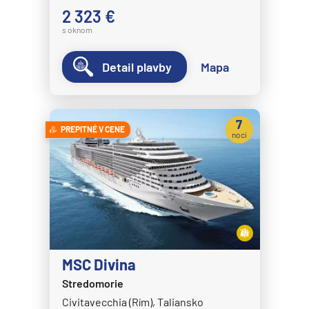
2 323 €
s oknom
Detail plavby
Mapa
7
PREPITNÉ V CENE
nocí
MSC Divina
Stredomorie
Civitavecchia (Rím), Taliansko