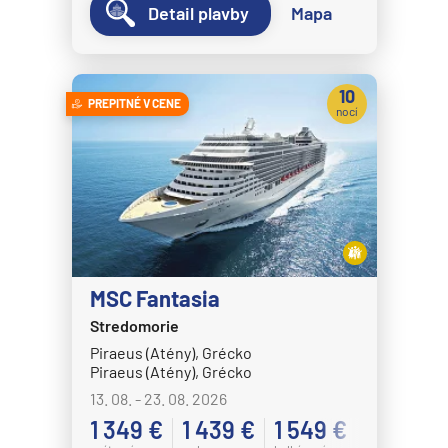
Detail plavby
Mapa
10
PREPITNÉ V CENE
nocí
MSC Fantasia
Stredomorie
Piraeus (Atény), Grécko
Piraeus (Atény), Grécko
13. 08. - 23. 08. 2026
1 349 €
1 439 €
1 549 €