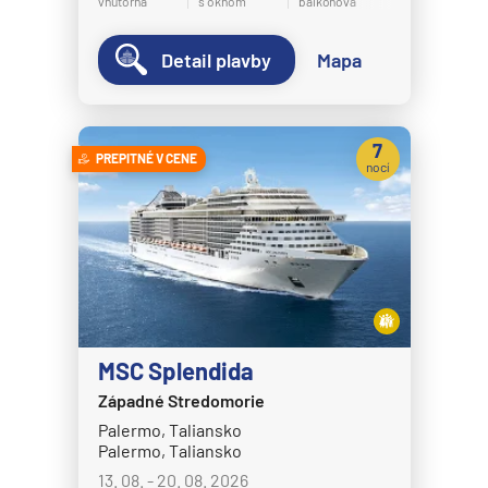
vnútorná
s oknom
balkónová
Detail plavby
Mapa
7
PREPITNÉ V CENE
nocí
MSC Splendida
Západné Stredomorie
Palermo, Taliansko
Palermo, Taliansko
13. 08. - 20. 08. 2026