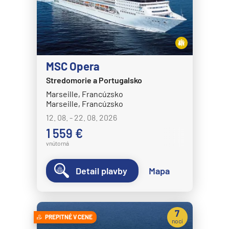
MSC Opera
Stredomorie a Portugalsko
Marseille, Francúzsko
Marseille, Francúzsko
12. 08. - 22. 08. 2026
1 559 €
vnútorná
Detail plavby
Mapa
7
PREPITNÉ V CENE
nocí