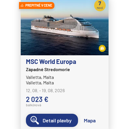
7
PREPITNÉ V CENE
nocí
MSC World Europa
Západné Stredomorie
Valletta, Malta
Valletta, Malta
12. 08. - 19. 08. 2026
2 023 €
balkónová
Detail plavby
Mapa