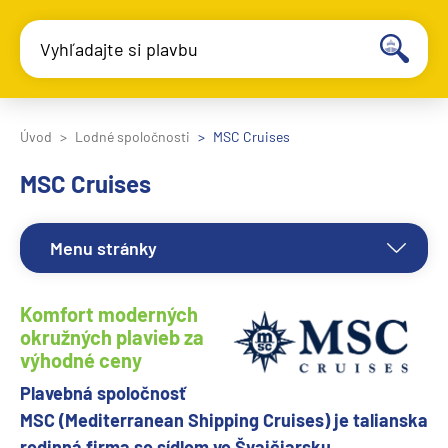
Vyhľadajte si plavbu
Úvod
Lodné spoločnosti
MSC Cruises
MSC Cruises
Menu stránky
Komfort moderných
okružných plavieb za
výhodné ceny
Plavebná spoločnosť
MSC (Mediterranean Shipping Cruises) je talianska
rodinná firma so sídlom vo Švajčiarsku.