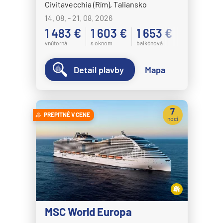
Civitavecchia (Rím), Taliansko
14. 08. - 21. 08. 2026
1 483 €
1 603 €
1 653 €
vnútorná
s oknom
balkónová
Detail plavby
Mapa
7
PREPITNÉ V CENE
nocí
MSC World Europa