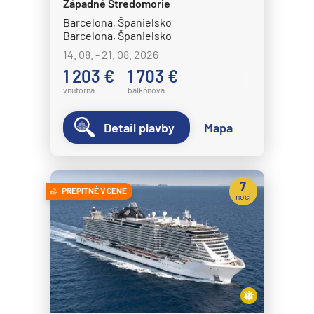
Západné Stredomorie
Barcelona, Španielsko
Barcelona, Španielsko
14. 08. - 21. 08. 2026
1 203 €
1 703 €
vnútorná
balkónová
Detail plavby
Mapa
7
PREPITNÉ V CENE
nocí