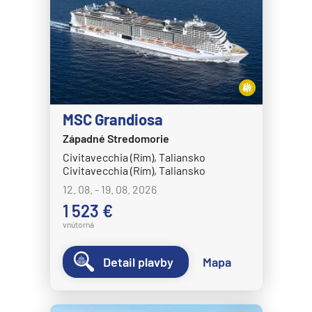
MSC Grandiosa
Západné Stredomorie
Civitavecchia (Rím), Taliansko
Civitavecchia (Rím), Taliansko
12. 08. - 19. 08. 2026
1 523 €
vnútorná
Detail plavby
Mapa