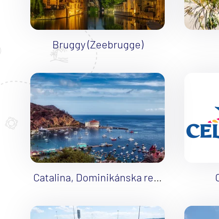
Island
Nórske fjordy
Nórske fjordy a Pobalt
Bruggy (Zeebrugge)
Pobaltie
Severná Európa
Severozápadná Európa
Britské ostrovy a Írsko
Pobrežie Európy
Severozápadná Európ
Kanárske ostrovy, Madei
Azorské ostrovy
Catalina, Dominikánska republika
Kanárske ostrovy
Kanárske ostrovy a Ma