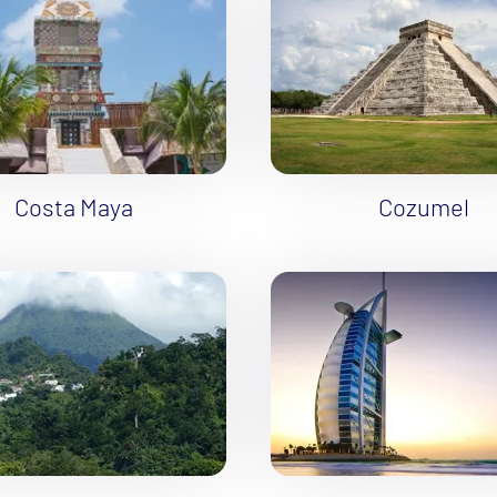
ka
rika
Costa Maya
Cozumel
o