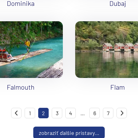
Dominika
Dubaj
Falmouth
Flam
d
1
Predchádzajúca strana
2
3
4
…
6
7
zobraziť ďalšie prístavy…