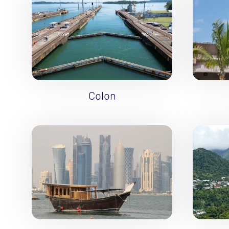
Karibik a Stredná Ameri
Bahamy
Bermudy
Južný Karibik
Kalifornia a Mexiko
Karibik a Stredná Ame
Colon
Východný Karibik
Západný Karibik
Severná Amerika
Aljaška
Kanada a Nové Anglick
Západné pobrežie USA
Južná Amerika