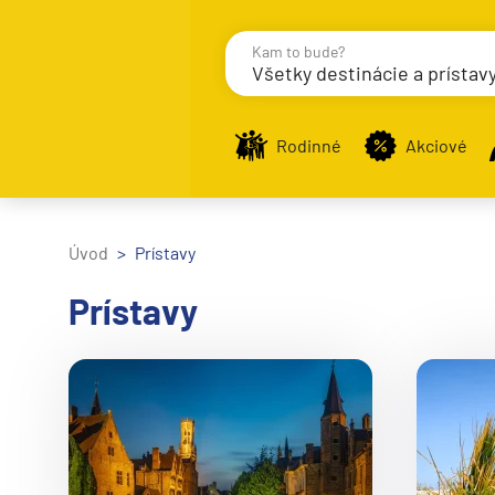
Kam to bude?
Všetky destinácie a prístav
Destinácie
Príst
Rodinné
Akciové
Stredomorie
Úvod
Prístavy
Stredomorie
Prístavy
Stredomorie a Portug
Východné Stredomori
Západné Stredomorie
Severná Európa
Grónsko