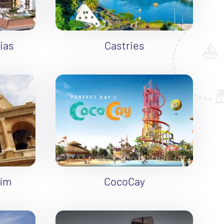
ias
Castries
Rím
CocoCay