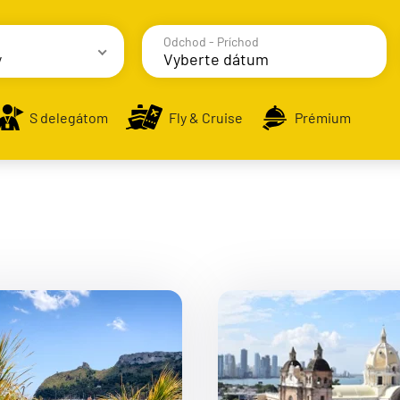
Odchod - Príchod
y
avy
S delegátom
Fly & Cruise
Prémium
alsko
e