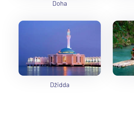
Južná Amerika
Doha
Arabský polostrov
Červené more
Emiráty a Perzský záliv
Ázia
Ázia
India
Japonsko
Juhovýchodná Ázia
Džidda
Austrália a Nový Zéland
Austrália a Nový Zélan
Afrika a Indický oceán
Afrika
Indický oceán