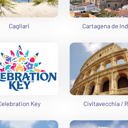
ie
Cagliari
Cartagena de Ind
a
ra a Maroko
Celebration Key
Civitavecchia / 
deira