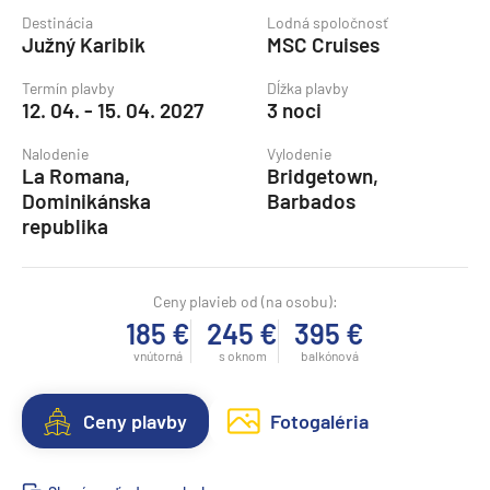
Destinácia
Lodná spoločnosť
Južný Karibik
MSC Cruises
Termín plavby
Dĺžka plavby
12. 04. - 15. 04. 2027
3 noci
Nalodenie
Vylodenie
La Romana,
Bridgetown,
Dominikánska
Barbados
republika
Ceny plavieb od (na osobu):
185 €
245 €
395 €
vnútorná
s oknom
balkónová
Ceny plavby
Fotogaléria