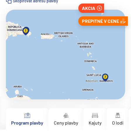
Skopírovať adresu plavby
AKCIA
PREPITNÉ V CENE
Program plavby
Ceny plavby
Kajuty
O lodi