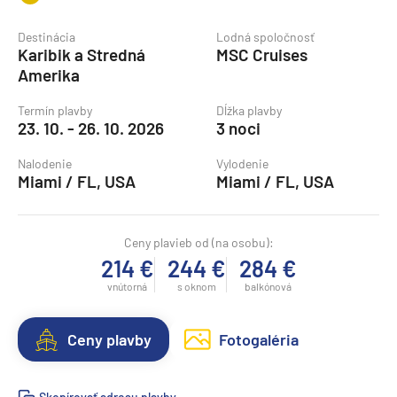
Destinácia
Lodná spoločnosť
Karibik a Stredná
MSC Cruises
Amerika
Termín plavby
Dĺžka plavby
23. 10. - 26. 10. 2026
3 noci
Nalodenie
Vylodenie
Miami / FL, USA
Miami / FL, USA
Ceny plavieb od (na osobu):
214 €
244 €
284 €
vnútorná
s oknom
balkónová
Ceny plavby
Fotogaléria