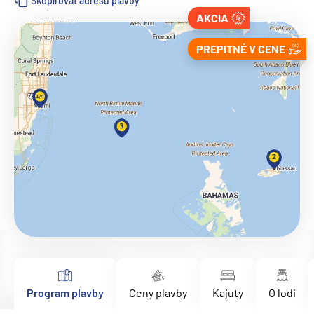
Skopírovať adresu plavby
AKCIA
PREPITNÉ V CENE
Program plavby
Ceny plavby
Kajuty
O lodi