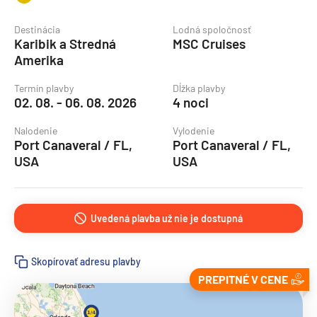
Destinácia
Lodná spoločnosť
Karibik a Stredná
MSC Cruises
Amerika
Termín plavby
Dĺžka plavby
02. 08. - 06. 08. 2026
4 noci
Nalodenie
Vylodenie
Port Canaveral / FL,
Port Canaveral / FL,
USA
USA
Uvedená plavba už nie je dostupná
Skopírovať adresu plavby
PREPITNÉ V CENE